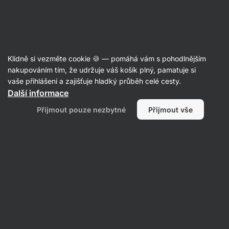
Aktin
Poznej naši redakci
Klidně si vezměte cookie 🍪 — pomáhá vám s pohodlnějším
nakupováním tím, že udržuje váš košík plný, pamatuje si
vaše přihlášení a zajišťuje hladký průběh celé cesty.
Tereza Šlancarová
Další informace
Good food = good mood✨ No jen schválně
Přijmout pouze nezbytné
Přijmout vše
vyzkoušejte moje oblíbence a přesvědčte se
sami, že vám po těle rozlijí štěstí!
Vše
Oblíbené produkty
Recenze
Recepty