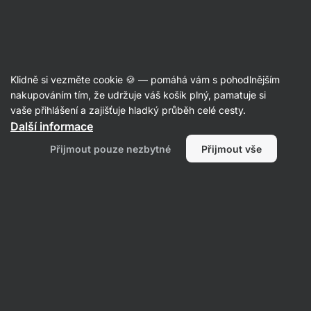
39:58:27
SUMMER SALE ⏰ Poslední šance ušetřit až 30 %
Skrýt
upozornění
Aktin
Klidně si vezměte cookie 🍪 — pomáhá vám s pohodlnějším
Arašídy
nakupováním tím, že udržuje váš košík plný, pamatuje si
vaše přihlášení a zajišťuje hladký průběh celé cesty.
Vilgain
Arašídy nasucho pražené
⁠–⁠ snack
Další informace
bohatý na kvalitní tuky, bez přidané soli
Přijmout pouze nezbytné
Přijmout vše
Přečíst 31 recenzí
Zobrazit 1 dotaz
hodnocení
137
Zobrazit