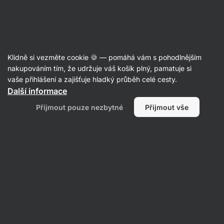
42:40:18
SUMMER SALE ⏰ Poslední šance ušetřit až 30 %
Skrýt
upozornění
Aktin
Klidně si vezměte cookie 🍪 — pomáhá vám s pohodlnějším
Oleje ve spreji
nakupováním tím, že udržuje váš košík plný, pamatuje si
vaše přihlášení a zajišťuje hladký průběh celé cesty.
Vilgain
Ghí ve spreji s avokádovým olejem
Další informace
⁠–⁠ přepuštěné máslo s avokádovým olejem ve
Přijmout pouze nezbytné
Přijmout vše
spreji, bez laktózy, s praktickým dávkovačem
Přečíst 270 recenzí
Zobrazit 1 dotaz
hodnocení
1273