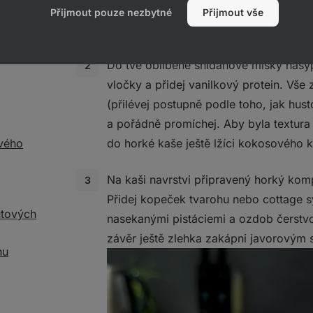
probublávat, dokud se ovoce nerozva
Přijmout pouze nezbytné
Přijmout vše
kompotu.
Do tvé oblíbené snídaňové misky nas
vločky a přidej vanilkový protein. Vše 
(přilévej postupně podle toho, jak hus
a pořádně promíchej. Aby byla textur
vého
do horké kaše ještě lžíci kokosového 
Na kaši navrstvi připravený horký kom
Přidej kopeček tvarohu nebo cottage s
utových
nasekanými pistáciemi a ozdob čerstv
závěr ještě zlehka zakápni javorovým 
nu