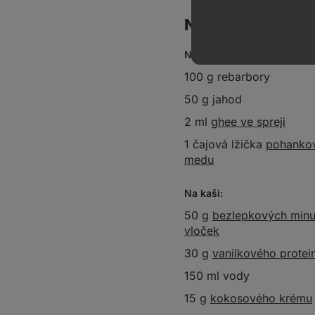
Na 1 porci
Na ovocný rozvar:
100 g rebarbory
50 g jahod
2 ml
ghee ve spreji
1 čajová lžička
pohanko
medu
Na kaši:
50 g
bezlepkových min
vloček
30 g
vanilkového protei
150 ml vody
15 g
kokosového krému