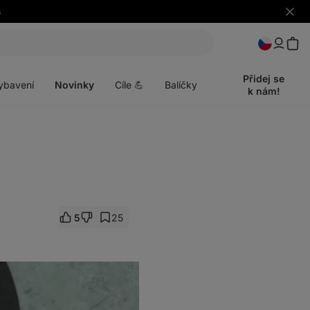
s
Skrýt
upozo
t
Otevřít
menu
Přidej se
ybavení
Novinky
Cíle 💪
Balíčky
k nám!
5
25