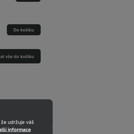
Do košíku
dat vše do košíku
. Na menší pánvičce
nut orestuj, dokud
dy, lžičku pohankového
že udržuje váš
lší informace
echno společně