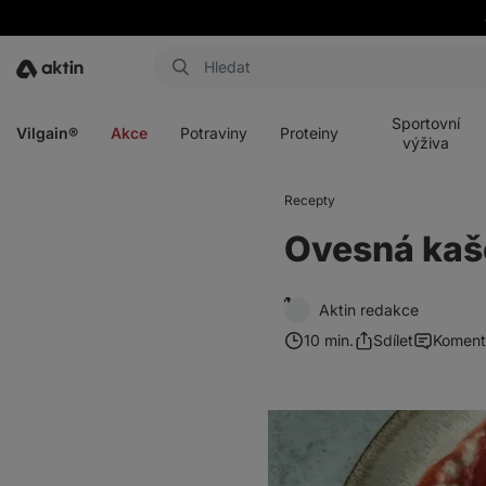
Aktin
Otevřít
Otevřít
Otevřít
Otevřít
menu
menu
menu
menu
Sportovní
Vilgain®
Akce
Potraviny
Proteiny
výživa
Recepty
Ovesná kaše
Aktin redakce
10 min.
Sdílet
Koment