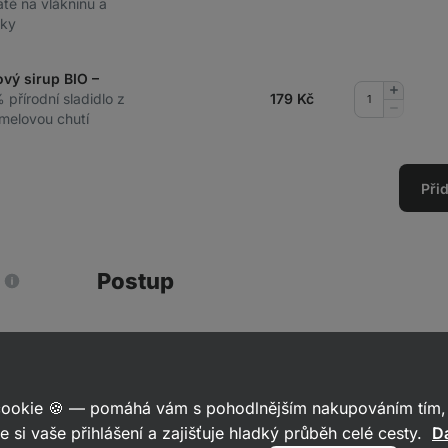
té na vlákninu a
uky
ový sirup BIO –
Přidat
 přírodní sladidlo z
179
Kč
množství
Odebrat
melovou chutí
množství
Při
Postup
Nakrájej si rebarboru na menší kousky
rozehřej ghí a rebarboru na něm pár mi
nezačne měknout. Přidej mražené jaho
 cookie 🍪 — pomáhá vám s pohodlnějším nakupováním tím, 
e si vaše přihlášení a zajišťuje hladký průběh celé cesty.
Da
medu a za občasného míchání nech vš