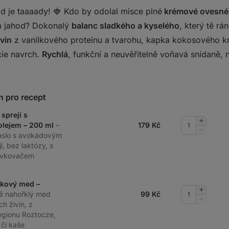
d je taaaady! 🍓 Kdo by odolal misce plné
krémové ovesné
a jahod? Dokonalý
balanc sladkého a kyselého
, který tě r
vin
z vanilkového proteinu a tvarohu, kapka kokosového k
cie navrch.
Rychlá
, funkční a neuvěřitelně voňavá snídaně, 
n pro recept
 spreji s
Přidat
lejem – 200 ml
–
179
Kč
množství
Odebrat
áslo s avokádovým
množství
i, bez laktózy, s
ávkovačem
nkový med –
Přidat
ě nahořklý med
99
Kč
množství
Odebrat
h živin, z
množství
egionu Roztocze,
 či kaše