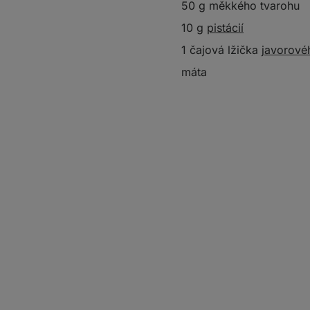
50 g měkkého tvarohu
10 g
pistácií
1 čajová lžička
javorové
máta