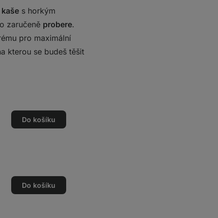
 kaše
s horkým
áno zaručeně
probere
.
rému pro maximální
na kterou se budeš těšit
Do košíku
Do košíku