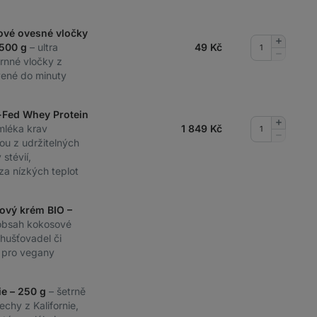
ové ovesné vločky
Přidat
 500 g
– ultra
49
Kč
množství
Odebrat
rnné vločky z
množství
vené do minuty
-Fed Whey Protein
Přidat
mléka krav
1 849
Kč
množství
Odebrat
ou z udržitelných
množství
stévií,
 za nízkých teplot
ový krém BIO –
obsah kokosové
hušťovadel či
 pro vegany
cie – 250 g
– šetrně
chy z Kalifornie,