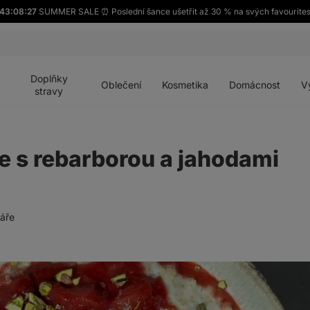
43:08:26
SUMMER SALE ⏰ Poslední šance ušetřit až 30 % na svých favourite
Otevřít
Otevřít
Otevřít
Otevřít
Otevří
menu
menu
menu
menu
menu
Doplňky
Oblečení
Kosmetika
Domácnost
V
stravy
 s rebarborou a jahodami
áře