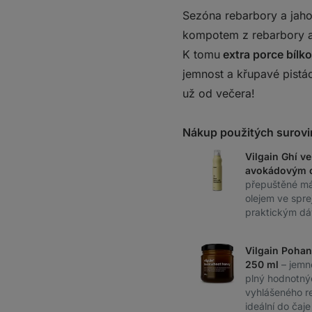
Sezóna rebarbory a jaho
kompotem z rebarbory 
K tomu
extra porce bílko
jemnost a křupavé pistá
už od večera!
Nákup použitých surovi
Vilgain Ghí ve
avokádovým o
přepuštěné m
olejem ve sprej
praktickým d
Vilgain Poha
250 ml
– jemn
plný hodnotnýc
vyhlášeného r
ideální do čaje