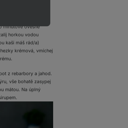
ří do podoby měkkého
yp minutové ovesné
zalij horkou vodou
tou kaši máš rád/a)
a hezky krémová, vmíchej
krému.
pot z rebarbory a jahod.
ýru, vše bohatě zasypej
ou mátou. Na úplný
sirupem.