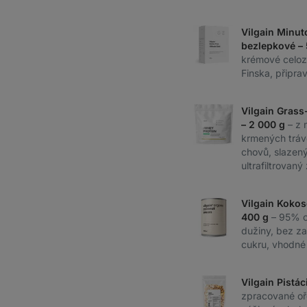
Vilgain Minut
bezlepkové –
krémové celoz
Finska, připra
Vilgain Grass
– 2 000 g
– z 
krmených tráv
chovů, slazený 
ultrafiltrovaný
Vilgain Kokos
400 g
– 95% 
dužiny, bez za
cukru, vhodné
Vilgain Pistá
zpracované oře