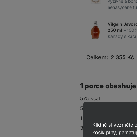
výživné a boha
nenasycené t
Vilgain Javor
250 ml
– 100%
Kanady s kara
Celkem:
2 355
Kč
1 porce obsahuje
575 kcal
58 g sacharidů
19 g tuků
Klidně si vezměte
39 g bílkovin
košík plný, pamatuj