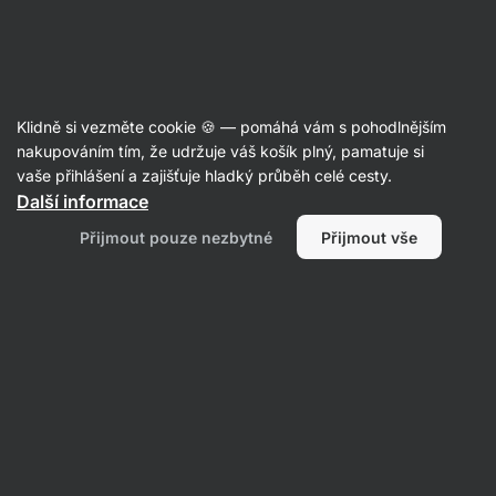
19:06:46
SUMMER SALE ⏰ Poslední šance ušetřit až 30 %
Skrýt
upozornění
Aktin
Klidně si vezměte cookie 🍪 — pomáhá vám s pohodlnějším
Vícesložkové proteiny
nakupováním tím, že udržuje váš košík plný, pamatuje si
vaše přihlášení a zajišťuje hladký průběh celé cesty.
Vilgain
Grass-Fed Multi Whey Protein
⁠–⁠ více
Další informace
než 77 % syrovátkového koncentrátu, izolátu
Přijmout pouze nezbytné
Přijmout vše
a kaseinu, efektivní ihned po tréninku i při delším
nedostatku bílkovin, čistě přírodní složení,
slazeno stévií
Přečíst 160 recenzí
Zobrazit 24 dotazů
hodnocení
433