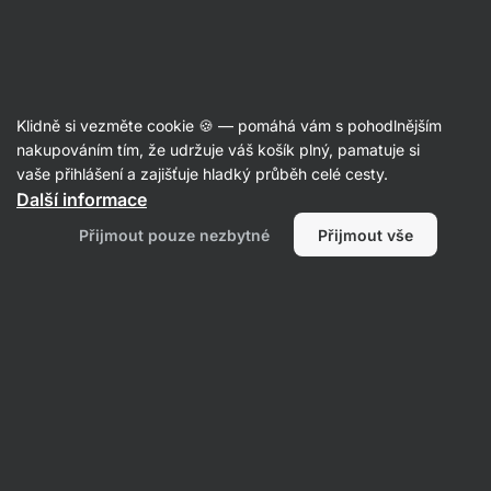
Aktin
Balíčky
Klidně si vezměte cookie 🍪 — pomáhá vám s pohodlnějším
nakupováním tím, že udržuje váš košík plný, pamatuje si
vaše přihlášení a zajišťuje hladký průběh celé cesty.
Další informace
Přijmout pouze nezbytné
Přijmout vše
Výhodné
Množstevní
balíčky
slevy
Filtrovat
1
Bez laktózy
Vymazat všechny filtry
Produktů:
507
Řazení
:
Výchozí