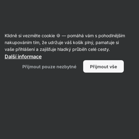
Aktin
Potraviny
Klidně si vezměte cookie 🍪 — pomáhá vám s pohodlnějším
Cereálie s vysokým obsahem
nakupováním tím, že udržuje váš košík plný, pamatuje si
vaše přihlášení a zajišťuje hladký průběh celé cesty.
vlákniny
Další informace
Přijmout pouze nezbytné
Přijmout vše
Vločky
Granola
Müsli
Instantní kaše
Filtrovat
1