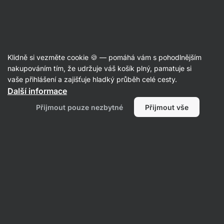
Aktin
Poradna
Klidně si vezměte cookie 🍪 — pomáhá vám s pohodlnějším
Marie
nakupováním tím, že udržuje váš košík plný, pamatuje si
položila otázku
24. 5.
vaše přihlášení a zajišťuje hladký průběh celé cesty.
ID: Q90747a15be1be67a
Další informace
Dobrý den. Chtěla jsem se zeptat.
Přijmout pouze nezbytné
Přijmout vše
Co byste doporučili na menopauzu.
Cvičení
Hubnutí
Výživa
Zdraví
1 • Sledovat
1 odpověď
Markéta
odpověděla
25. 5.
ID: Abeee8ebe59e6b9c7