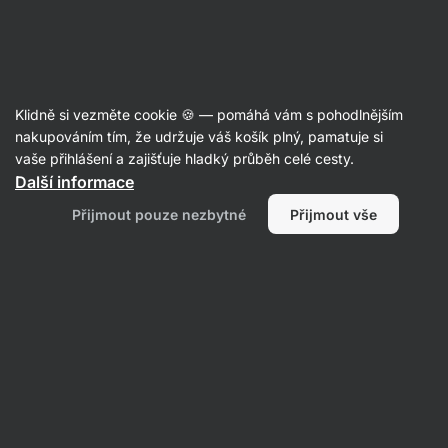
Aktin
Poradna
Klidně si vezměte cookie 🍪 — pomáhá vám s pohodlnějším
Anonymní uživatel
nakupováním tím, že udržuje váš košík plný, pamatuje si
položil(a) otázku
05. 09. 2022
vaše přihlášení a zajišťuje hladký průběh celé cesty.
ID: Q82706aac1a074f41
Další informace
Dobrý den, měl bych dotaz ohledně
Přijmout pouze nezbytné
Přijmout vše
proteinu. Četl jsem články na
jednotlivé druhy proteinu, ale
stejně z toho nejsem úplně chytrý.
Hledám nejlepší protein bez ohledu
na cenu.Chtěl bych nabrat, co
největší svalovou hmotu a nejde mi
úplně o redukci tuku