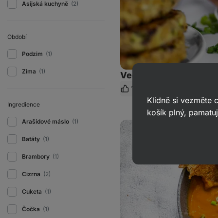
Asijská kuchyně
(2)
Období
Podzim
(1)
Zima
(1)
Vege cizrnový burger
110
464
30 min.
K
Klidně si vezměte
Ingredience
košík plný, pamatuj
Arašídové máslo
(1)
Hustá
zeleninová
polévka
Batáty
(1)
s
kokosovým
Brambory
(1)
mlékem
Cizrna
(2)
Cuketa
(1)
Čočka
(1)