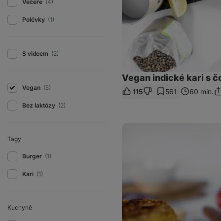
Večeře
(4)
Polévky
(1)
S videem
(2)
Vegan indické kari s 
Vegan
(5)
115
561
60 min.
Sd
o
Bez laktózy
(2)
Vege
cizrnový
Tagy
burger
Burger
(1)
Kari
(1)
Kuchyně