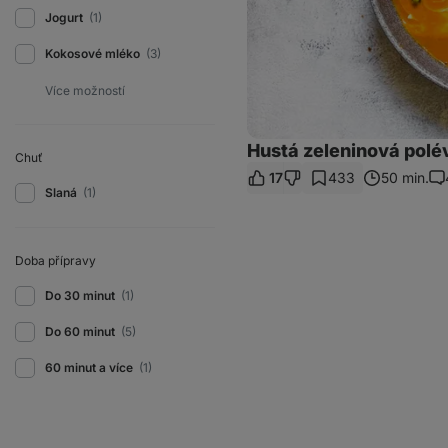
Jogurt
(1)
Kokosové mléko
(3)
Hustá zeleninová pol
Chuť
17
433
50 min.
Ko
Slaná
(1)
Doba přípravy
Do 30 minut
(1)
Do 60 minut
(5)
60 minut a více
(1)