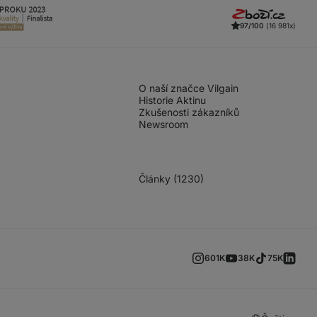
97/100
(16 981x)
O naší značce Vilgain
Historie Aktinu
Zkušenosti zákazníků
Newsroom
Články (1230)
601K
38K
75K