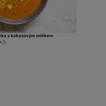
évka s kokosovým mlékem
4
Sdílet
mentáře
odkaz