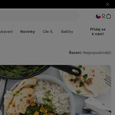
Skrýt
upozo
t
Otevřít
menu
Přidej se
ybavení
Novinky
Cíle 💪
Balíčky
k nám!
Řazení
:
Nejpopulárnější