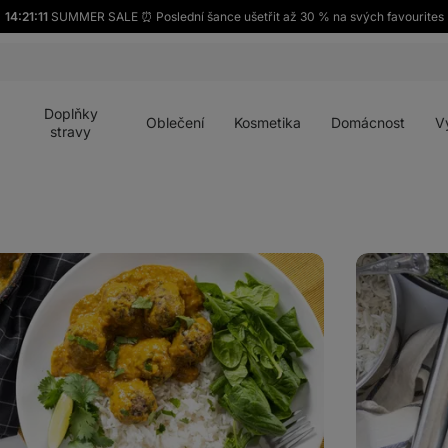
14:21:10
SUMMER SALE ⏰ Poslední šance ušetřit až 30 % na svých favourites
Otevřít
Otevřít
Otevřít
Otevřít
Otevří
menu
menu
menu
menu
menu
Doplňky
Oblečení
Kosmetika
Domácnost
V
stravy
Vegan
Palak
Paneer:
Indický
špenát
s
tofu