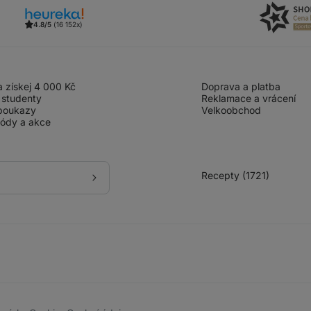
4.8/5
(16 152x)
 získej 4 000 Kč
Doprava a platba
 studenty
Reklamace a vrácení
poukazy
Velkoobchod
kódy a akce
Recepty (1721)
Přihlásit
se
k
odběru