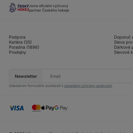
Jsme oficiální výživový
partner Českého hokeje
Podpora
Doporuč a
Kariéra (35)
Sleva pro
Poradna (1896)
Dárkové 
Prodejny
Slevové 
Newsletter
Tvůj
e-
mail
Odesláním formuláře souhlasíš s
zásadami ochrany soukromí
.