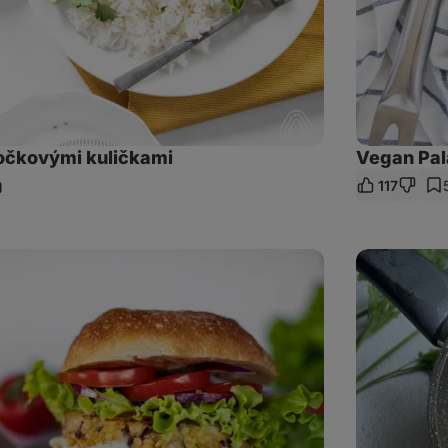
čočkovými kuličkami
Vegan Pala
117
ílet
dkaz
Patatas
bravas:
španělské
pečené
brambory