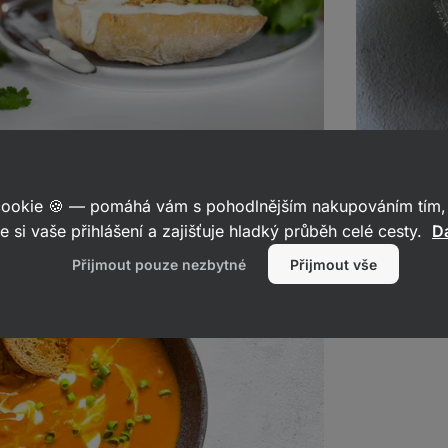
Patatas b
1
73
6
Sdílet
omentáře
 cookie 🍪 — pomáhá vám s pohodlnějším nakupováním tím, 
odkaz
e si vaše přihlášení a zajišťuje hladký průběh celé cesty.
Da
Přijmout pouze nezbytné
Přijmout vše