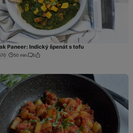
k Paneer: Indický špenát s tofu
570
50 min.
5
Sdílet
Komentáře
odkaz