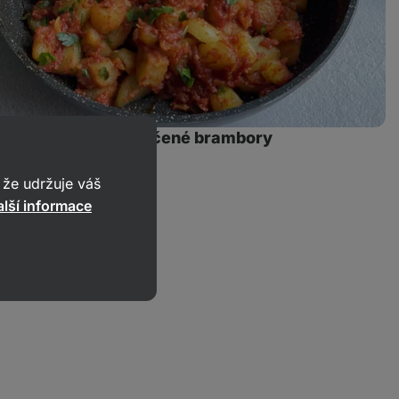
ravas: španělské pečené brambory
17
35 min.
4
Sdílet
Komentáře
že udržuje váš
odkaz
lší informace