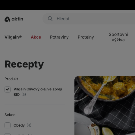
Aktin
Otevřít
Otevřít
Otevřít
Otevřít
menu
menu
menu
menu
Sportovní
Vilgain®
Akce
Potraviny
Proteiny
výživa
Recepty
Vegan
Produkt
indické
kari
Vilgain Olivový olej ve spreji
s
BIO
(5)
čočkovými
kuličkami
Sekce
Obědy
(4)