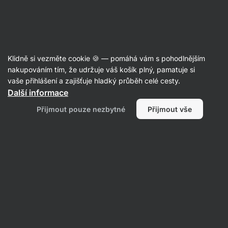
Aktin
Recepty
Klidně si vezměte cookie 🍪 — pomáhá vám s pohodlnějším
nakupováním tím, že udržuje váš košík plný, pamatuje si
Filtrovat
Řazení
:
Nejpopulárnější
2
vaše přihlášení a zajišťuje hladký průběh celé cesty.
Další informace
Caesar
Přijmout pouze nezbytné
Přijmout vše
wrapy
s
křupavým
kuřetem