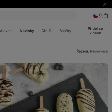
Skrýt
upozo
t
Otevřít
menu
Přidej se
ybavení
Novinky
Cíle 💪
Balíčky
k nám!
Řazení
:
Nejnovější