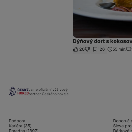
Dýňový dort s kokoso
20
126
55 min.
Ko
Jsme oficiální výživový
partner Českého hokeje
Podpora
Doporuč a
Kariéra (35)
Sleva pro
Poradna (1897)
Dárkové 