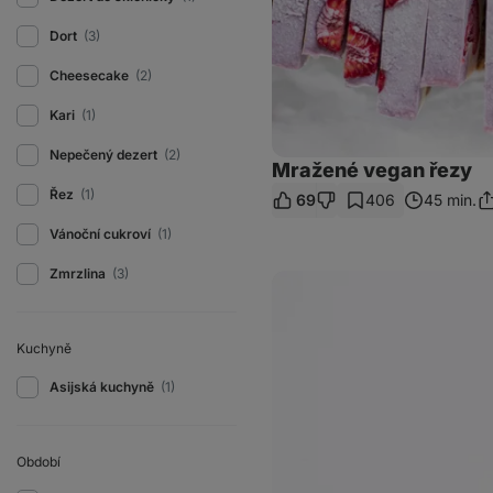
Dort
(3)
Cheesecake
(2)
Kari
(1)
Nepečený dezert
(2)
Mražené vegan řezy
Řez
(1)
69
406
45 min.
Sd
o
Vánoční cukroví
(1)
Zmrzlina
(3)
Domácí
proteinový
nanuk
s
pistáciemi
Kuchyně
Asijská kuchyně
(1)
Období