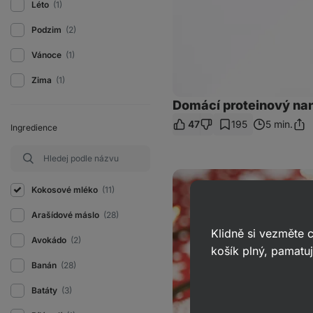
Léto
(1)
Podzim
(2)
Vánoce
(1)
Zima
(1)
Domácí proteinový nan
47
195
5 min.
Ingredience
Sdíl
odk
Nepečený
mini
Kokosové mléko
(11)
cheesecake
se
Arašídové máslo
(28)
slaným
karamelem
Klidně si vezměte
Avokádo
(2)
košík plný, pamatuj
Banán
(28)
Batáty
(3)