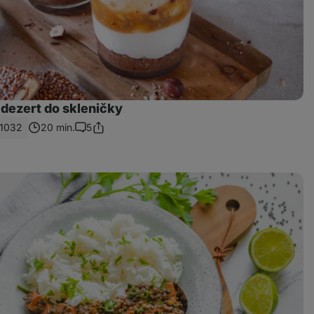
 dezert do skleničky
1032
20 min.
5
Sdílet
Komentáře
odkaz