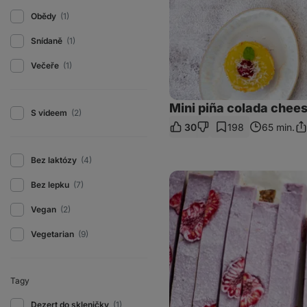
Obědy
(1)
Snídaně
(1)
Večeře
(1)
Mini piña colada chee
S videem
(2)
30
198
65 min.
Sdí
od
Bez laktózy
(4)
Mražené
Bez lepku
(7)
vegan
řezy
Vegan
(2)
Vegetarian
(9)
Tagy
Dezert do skleničky
(1)