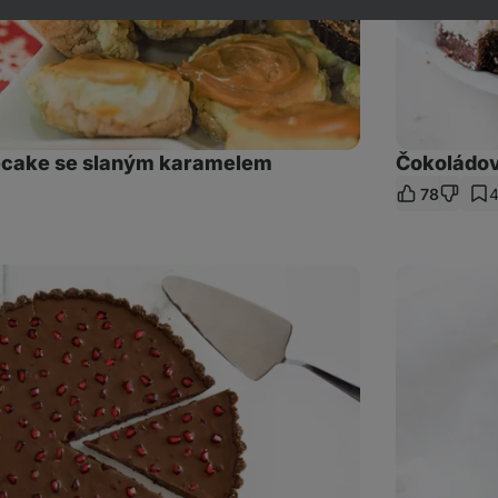
ecake se slaným karamelem
Čokoládov
78
let
kaz
Domácí
banánový
nanuk
s
čokoládou