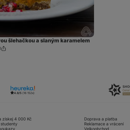
vou šlehačkou a slaným karamelem
1
Sdílet
mentáře
odkaz
4.8/5
(16 152x)
 získej 4 000 Kč
Doprava a platba
 studenty
Reklamace a vrácení
poukazy
Velkoobchod