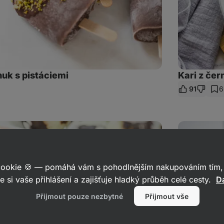
uk s pistáciemi
Kari z če
91
6
et
az
Čokoládovo-
kokosový
low
carb
Bounty
dort
 cookie 🍪 — pomáhá vám s pohodlnějším nakupováním tím, 
e si vaše přihlášení a zajišťuje hladký průběh celé cesty.
Da
Přijmout pouze nezbytné
Přijmout vše