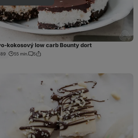
o-kokosový low carb Bounty dort
489
55 min.
5
Sdílet
Komentáře
odkaz