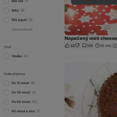
Bílé zelí
(1)
Bílky
(6)
Bílý jogurt
(3)
Nepečený mini chees
32
198
35 min.
Chuť
Sdí
od
Sladká
(4)
Vegan
nepečený
čokoládový
Doba přípravy
dort
s
Do 15 minut
(3)
granátovým
jablkem
Do 30 minut
(4)
Do 60 minut
(10)
60 minut a více
(1)