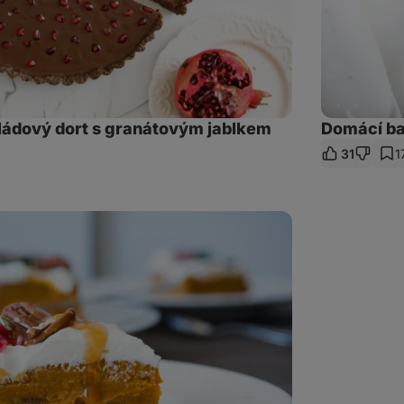
ádový dort s granátovým jablkem
Domácí ba
31
1
let
kaz