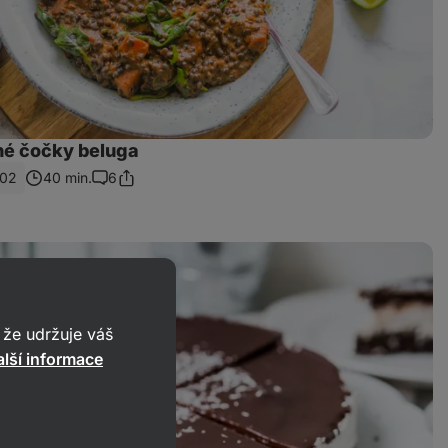
rné čočky beluga
02
40 min.
6
Sdílet
Komentáře
odkaz
že udržuje váš
lší informace