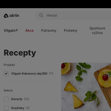
Aktin
Otevřít
Otevřít
Otevřít
Otevřít
menu
menu
menu
menu
Sportovní
Vilgain®
Akce
Potraviny
Proteiny
výživa
Recepty
Mini
Produkt
piña
colada
Vilgain Kokosový olej BIO
(11)
cheesecakes
Sekce
Dezerty
(10)
Svačinky
(2)