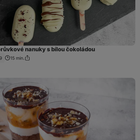
růvkové nanuky s bílou čokoládou
9
15 min.
Sdílet
odkaz