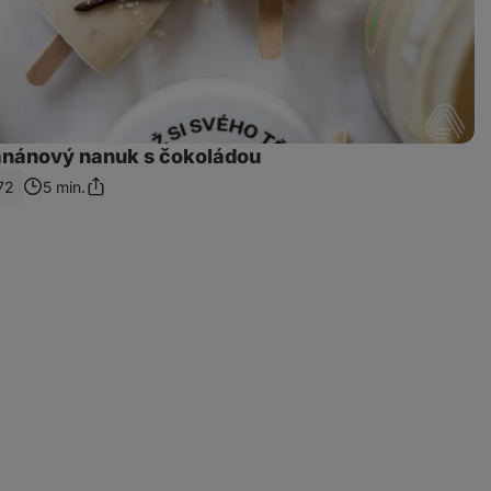
nánový nanuk s čokoládou
72
5 min.
Sdílet
odkaz