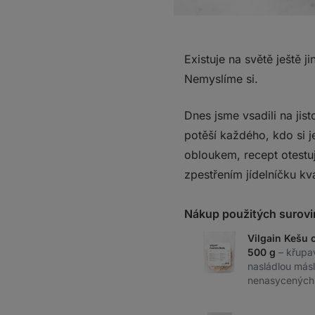
Existuje na světě ještě j
Nemyslíme si.
Dnes jsme vsadili na jist
potěší každého, kdo si j
obloukem, recept otestu
zpestřením jídelníčku kv
Nákup použitých surovi
Vilgain Kešu 
500 g
– křupa
nasládlou másl
nenasycených 