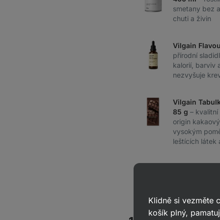
smetany bez ad
chuti a živin
Vilgain Flavo
přírodní sladid
kalorií, barvi
nezvyšuje krev
Vilgain Tabul
85 g
– kvalitn
origin kakaov
vysokým pomě
leštících látek 
Celkem:
2 610
Kč
Klidně si vezměte
košík plný, pamatuj