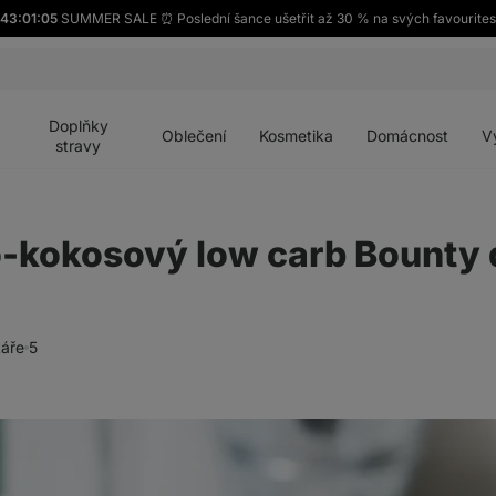
43:01:04
SUMMER SALE ⏰ Poslední šance ušetřit až 30 % na svých favourite
Otevřít
Otevřít
Otevřít
Otevřít
Otevří
menu
menu
menu
menu
menu
Doplňky
Oblečení
Kosmetika
Domácnost
V
stravy
-kokosový low carb Bounty 
áře
5