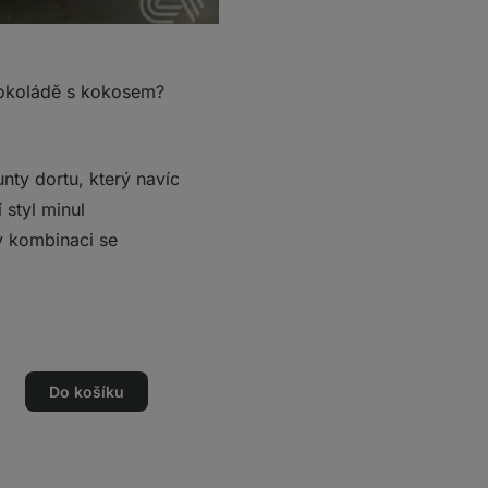
o čokoládě s kokosem?
unty dortu, který navíc
 styl minul
v kombinaci se
Do košíku