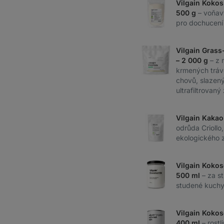
Vilgain Kokos
500 g
– voňav
pro dochucení 
Vilgain Grass
– 2 000 g
– z 
krmených tráv
chovů, slazený 
ultrafiltrovaný
Vilgain Kakao
odrůda Criollo
ekologického 
Vilgain Kokos
500 ml
– za s
studené kuchyn
Vilgain Kokos
400 ml
– rostl