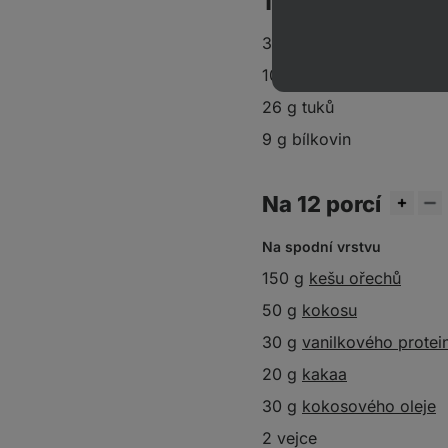
1 porce obsahuje
314 kcal
10 g sacharidů
26 g tuků
9 g bílkovin
Na 12 porcí
Na spodní vrstvu
150 g
kešu ořechů
50 g
kokosu
30 g
vanilkového protei
20 g
kakaa
30 g
kokosového oleje
2 vejce