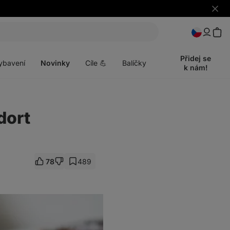
s
Skrýt
upozo
t
Otevřít
menu
Přidej se
ybavení
Novinky
Cíle 💪
Balíčky
k nám!
dort
78
489