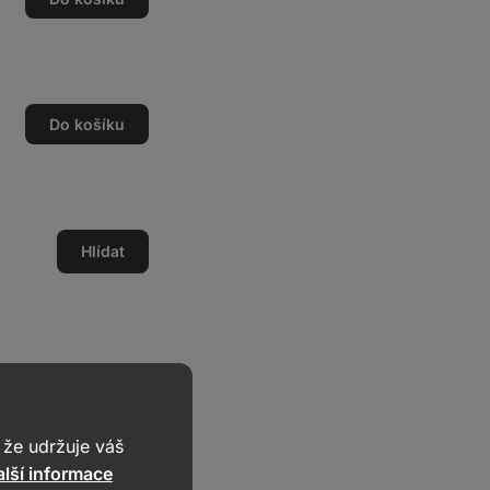
Do košíku
Hlídat
dat vše do košíku
že udržuje váš
lší informace