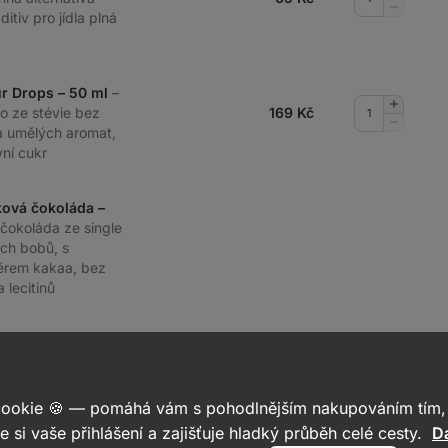
množství
Odebrat
itiv pro jídla plná
množství
ur Drops – 50 ml
–
Přidat
lo ze stévie bez
169
Kč
množství
Odebrat
v a umělých aromat,
množství
ní cukr
ková čokoláda –
í čokoláda ze single
ých bobů, s
rem kakaa, bez
a lecitinů
Při
 cookie 🍪 — pomáhá vám s pohodlnějším nakupováním tím, 
e si vaše přihlášení a zajišťuje hladký průběh celé cesty.
Da