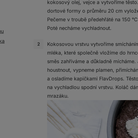
kokosový olej, vejce a vytvoříme těsto
dortové formy o průměru 20 cm vylož
Pečeme v troubě předehřáté na 150 °C
Poté necháme vychladnout.
nu
ka
Kokosovou vrstvu vytvoříme smíchán
mléka, které společně vložíme do hrn
směs zahříváme a důkladně mícháme. 
houstnout, vypneme plamen, přimích
a osladíme kapičkami FlavDrops. Těst
na vychladlou spodní vrstvu. Koláč d
mrazáku.