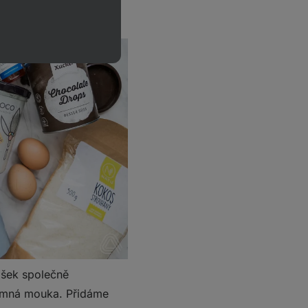
ášek společně
jemná mouka. Přidáme