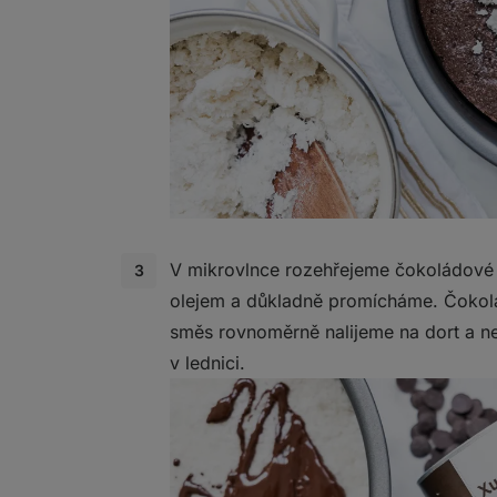
V mikrovlnce rozehřejeme čokoládov
olejem a důkladně promícháme. Čoko
směs rovnoměrně nalijeme na dort a 
v lednici.