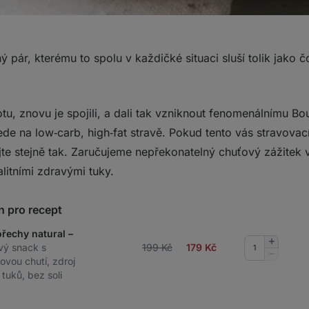
iný pár, kterému to spolu v každičké situaci sluší tolik jak
otu, znovu je spojili, a dali tak vzniknout fenomenálnímu Bo
ede na low‑carb, high‑fat stravě. Pokud tento vás stravovací
jte stejně tak. Zaručujeme nepřekonatelný chuťový zážitek 
alitními zdravými tuky.
n pro recept
ořechy natural –
Přidat
vý snack s
199 Kč
179
Kč
množství
Odebrat
ovou chutí, zdroj
množství
tuků, bez soli