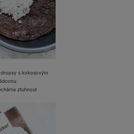
é dropsy s kokosovým
ládovou
necháme ztuhnout