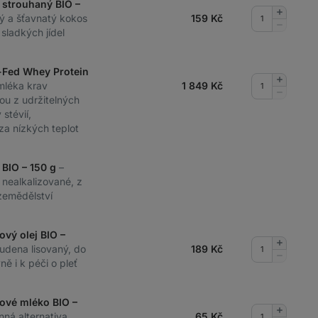
 strouhaný BIO –
Přidat
ý a šťavnatý kokos
159
Kč
množství
Odebrat
sladkých jídel
množství
-Fed Whey Protein
Přidat
mléka krav
1 849
Kč
množství
Odebrat
ou z udržitelných
množství
stévií,
 za nízkých teplot
 BIO – 150 g
–
, nealkalizované, z
zemědělství
ový olej BIO –
Přidat
tudena lisovaný, do
189
Kč
množství
Odebrat
ě i k péči o pleť
množství
ové mléko BIO –
Přidat
inná alternativa
65
Kč