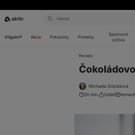
Aktin
Otevřít
Otevřít
Otevřít
Otevřít
menu
menu
menu
menu
Sportovní
Vilgain®
Akce
Potraviny
Proteiny
výživa
Recepty
Čokoládovo
Michaela Dobiášová
55 min.
Sdílet
Koment