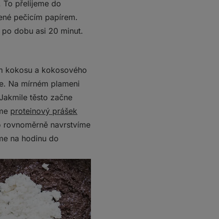
. To přelijeme do
ené pečicím papírem.
 po dobu asi 20 minut.
ím kokosu a kokosového
ce. Na mírném plameni
Jakmile těsto začne
áme
proteinový prášek
o rovnoměrně navrstvíme
áme na hodinu do