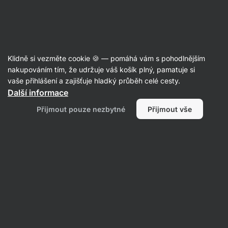
SUMMER SALE ⏰ Poslední šance ušetřit až 30 %
Skrýt
upozornění
Aktin
Klidně si vezměte cookie 🍪 — pomáhá vám s pohodlnějším
Flapjacky
nakupováním tím, že udržuje váš košík plný, pamatuje si
vaše přihlášení a zajišťuje hladký průběh celé cesty.
Vilgain
Flapjack
⁠–⁠ měkká ovesná tyčinka
Další informace
s vysokým obsahem vlákniny
Přijmout pouze nezbytné
Přijmout vše
Přečíst 395 recenzí
Zobrazit 8 dotazů
hodnocení
1618
Zobrazit