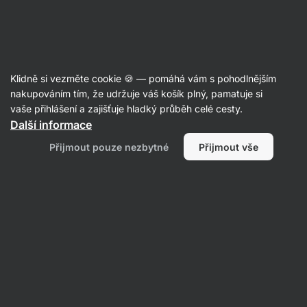
SUMMER SALE ⏰ Poslední šance ušetřit až 30 %
Skrýt
upozornění
Aktin
Klidně si vezměte cookie 🍪 — pomáhá vám s pohodlnějším
Kuskus
nakupováním tím, že udržuje váš košík plný, pamatuje si
vaše přihlášení a zajišťuje hladký průběh celé cesty.
Vilgain
Kuskus semolinový BIO ⁠–⁠ 400 g
Další informace
⁠–⁠ výživná příloha z tvrdozrnné krupice hotová do
Přijmout pouze nezbytné
Přijmout vše
5 minut
Přečíst 12 recenzí
Zobrazit 1 dotaz
hodnocení
91