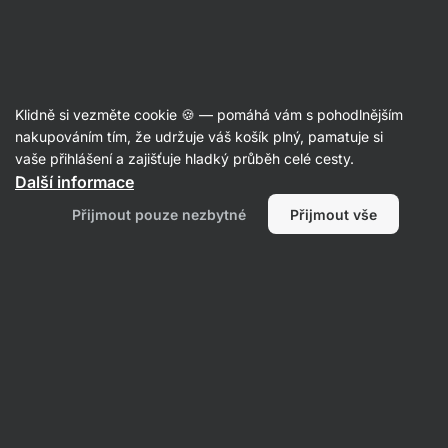
zbývají 3 dny
SUMMER SALE ⏰ Poslední šance ušetřit až 30 %
Skrýt
upozornění
Aktin
Klidně si vezměte cookie 🍪 — pomáhá vám s pohodlnějším
Ovesné kaše
nakupováním tím, že udržuje váš košík plný, pamatuje si
vaše přihlášení a zajišťuje hladký průběh celé cesty.
Vilgain
Minutová proteinová ovesná kaše
Další informace
⁠–⁠ ultra krémová, 25 g bílkovin na porci, vysoký
Přijmout pouze nezbytné
Přijmout vše
obsah vlákniny
Přečíst 483 recenzí
Zobrazit 54 dotazů
hodnocení
1290