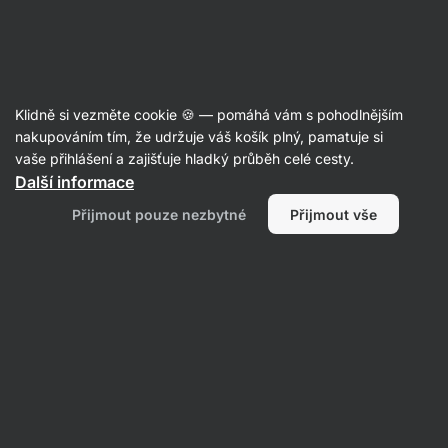
SUMMER SALE ☀️ Objev nové produkty v akci a ušetři až 30 %
Skrýt
upozornění
Aktin
Klidně si vezměte cookie 🍪 — pomáhá vám s pohodlnějším
Pistácie
nakupováním tím, že udržuje váš košík plný, pamatuje si
vaše přihlášení a zajišťuje hladký průběh celé cesty.
Vilgain
Pistácie
⁠–⁠ šetrně zpracované ořechy
Další informace
z Kalifornie, výživné a bohaté na vlákninu
Přijmout pouze nezbytné
Přijmout vše
a nenasycené tuky
Přečíst 25 recenzí
Zobrazit 1 dotaz
hodnocení
137