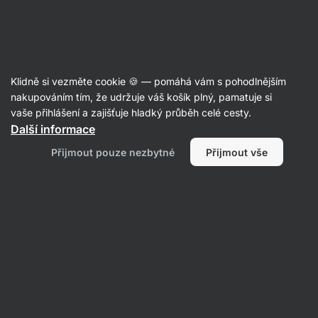
Aktin
Ořechy a sušené plody
Klidně si vezměte cookie 🍪 — pomáhá vám s pohodlnějším
Ořechy
nakupováním tím, že udržuje váš košík plný, pamatuje si
vaše přihlášení a zajišťuje hladký průběh celé cesty.
Další informace
Přijmout pouze nezbytné
Přijmout vše
Ořechy v
čokoládě
Pistácie
Mandle
Kešu
Filtrovat
Produktů:
40
Řazení
:
Výchozí