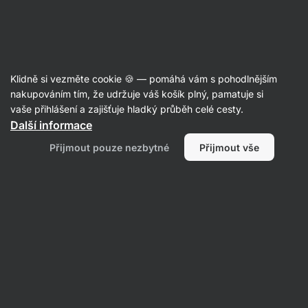
Aktin
Recepty
Klidně si vezměte cookie 🍪 — pomáhá vám s pohodlnějším
nakupováním tím, že udržuje váš košík plný, pamatuje si
Filtrovat
Řazení
:
Nejnovější
2
vaše přihlášení a zajišťuje hladký průběh celé cesty.
Další informace
Špenátová
Přijmout pouze nezbytné
Přijmout vše
roláda
s
ovocem
bez
lepku