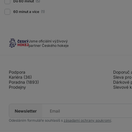
Do 60 minut
(5)
60 minut a více
(1)
Jsme oficiální výživový
partner Českého hokeje
Podpora
Doporuč a
Kariéra (36)
Sleva pro
Poradna (1893)
Dárkové 
Prodejny
Slevové 
Newsletter
Tvůj
e-
mail
Odesláním formuláře souhlasíš s
zásadami ochrany soukromí
.