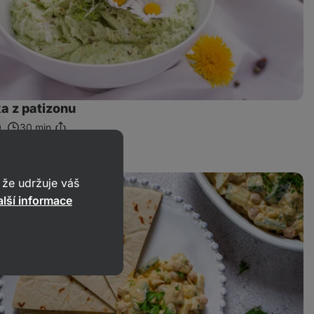
 z patizonu
0
30 min.
Sdílet
odkaz
že udržuje váš
lší informace