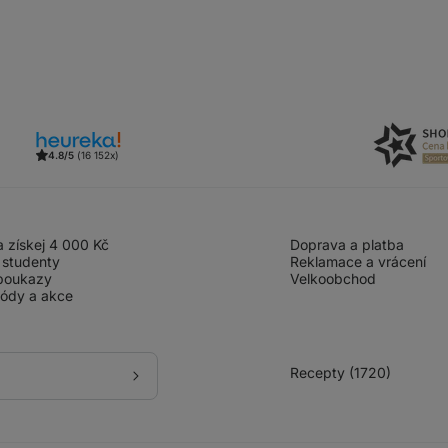
4.8/5
(16 152x)
 získej 4 000 Kč
Doprava a platba
 studenty
Reklamace a vrácení
poukazy
Velkoobchod
kódy a akce
Recepty (1720)
Přihlásit
se
k
odběru