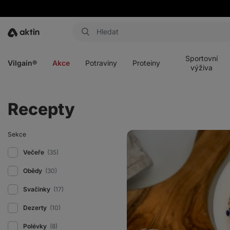
Aktin
Otevřít
Otevřít
Otevřít
Otevřít
menu
menu
menu
menu
Sportovní
Vilgain®
Akce
Potraviny
Proteiny
výživa
Recepty
Celerová
Sekce
pomazánka
s
Večeře
(35)
mrkví
Obědy
(30)
Svačinky
(17)
Dezerty
(10)
Polévky
(8)