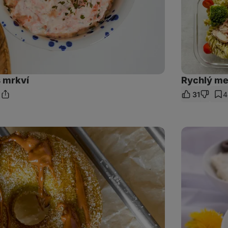
 mrkví
Rychlý me
1
31
4
Sdílet
mentáře
odkaz
Pomazánka
z
patizonu