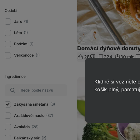
Období
Jaro
(1)
Léto
(1)
Podzim
(1)
Domácí dýňové donuty 
Velikonoce
(1)
28
224
30 min.
K
Ingredience
Koprový
Klidně si vezměte
dip
košík plný, pamatuj
Zakysaná smetana
(6)
Arašídové máslo
(37)
Avokádo
(28)
Balkánský sýr
(2)