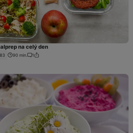
alprep na celý den
83
90 min.
1
Sdílet
Komentáře
odkaz