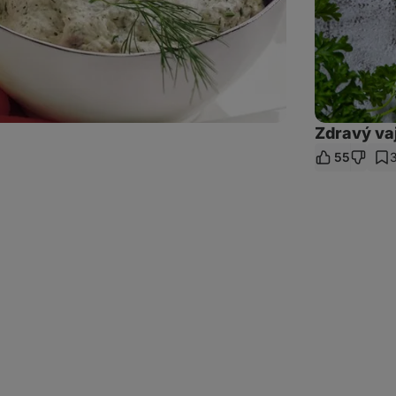
Zdravý va
55
z