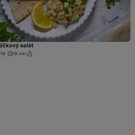
jíčkový salát
314
18 min.
Sdílet
odkaz