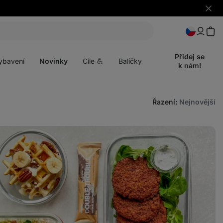
Skrýt
upozo
t
Otevřít
menu
Přidej se
ybavení
Novinky
Cíle 💪
Balíčky
k nám!
Řazení
:
Nejnovější