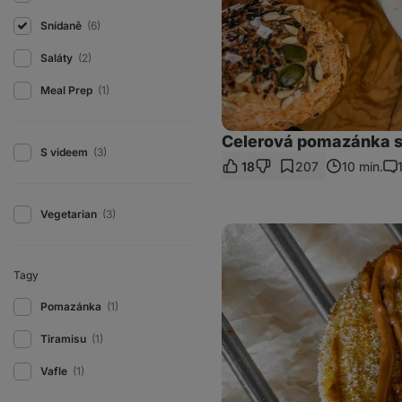
Snídaně
(6)
Saláty
(2)
Meal Prep
(1)
Celerová pomazánka s
S videem
(3)
18
207
10 min.
Ko
Vegetarian
(3)
Domácí
dýňové
donuty
se
Tagy
skořicí
Pomazánka
(1)
Tiramisu
(1)
Vafle
(1)