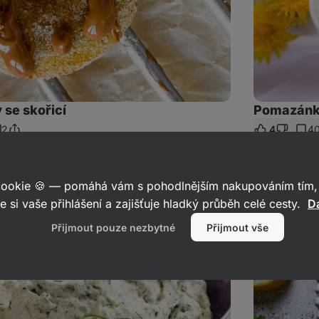
se skořicí
Pomazánka
2
4
4
Sdílet
omentáře
odkaz
Zdravý
 cookie 🍪 — pomáhá vám s pohodlnějším nakupováním tím, 
vajíčkový
salát
e si vaše přihlášení a zajišťuje hladký průběh celé cesty.
Da
Přijmout pouze nezbytné
Přijmout vše