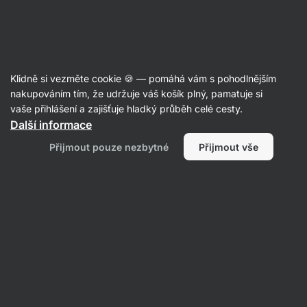
Aktin
Recepty
Klidně si vezměte cookie 🍪 — pomáhá vám s pohodlnějším
Zdravý vajíčkový salát
nakupováním tím, že udržuje váš košík plný, pamatuje si
vaše přihlášení a zajišťuje hladký průběh celé cesty.
Šárka Chynová
Další informace
18 min.
Sdílet
Komentáře
55
314
Přijmout pouze nezbytné
Přijmout vše