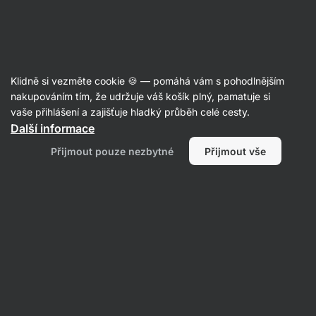
Aktin
Potraviny
Klidně si vezměte cookie 🍪 — pomáhá vám s pohodlnějším
Sladké a slané snacky
nakupováním tím, že udržuje váš košík plný, pamatuje si
vaše přihlášení a zajišťuje hladký průběh celé cesty.
Další informace
Přijmout pouze nezbytné
Přijmout vše
Tyčinky
Sušenky a
Chipsy a krekry
cookies
Su
Čokoládové
košíčky
Filtrovat
1