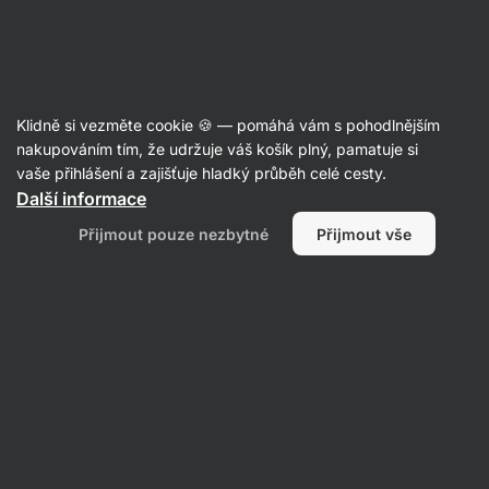
SUMMER SALE ☀️ Objev nové produkty v akci a ušetři až 30 %
Skrýt
upozornění
Aktin
Klidně si vezměte cookie 🍪 — pomáhá vám s pohodlnějším
Medy
nakupováním tím, že udržuje váš košík plný, pamatuje si
vaše přihlášení a zajišťuje hladký průběh celé cesty.
Vilgain
Med květový
⁠–⁠ od českého včelaře
Další informace
z čisté přírody CHKO Jeseníky
Přijmout pouze nezbytné
Přijmout vše
Přečíst 67 recenzí
Zobrazit 3 dotazy
hodnocení
247
Zobrazit