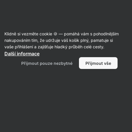
SUMMER SALE ☀️ Objev nové produkty v akci a ušetři až 30 %
Skrýt
upozornění
Aktin
Klidně si vezměte cookie 🍪 — pomáhá vám s pohodlnějším
Racio a knackebrot
nakupováním tím, že udržuje váš košík plný, pamatuje si
vaše přihlášení a zajišťuje hladký průběh celé cesty.
Vilgain
Protein Crispbread BIO ⁠–⁠ 100 g (2 x 50
Další informace
g)
⁠–⁠ vysoký obsah bílkovin a vlákniny, bez lepku,
Přijmout pouze nezbytné
Přijmout vše
100% rostlinné složení
Přečíst 104 recenzí
hodnocení
403