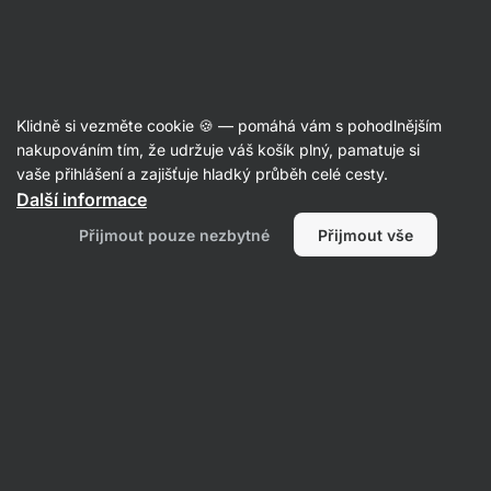
Aktin
Články
Klidně si vezměte cookie 🍪 — pomáhá vám s pohodlnějším
Žvýkačky jako další nástroj do
nakupováním tím, že udržuje váš košík plný, pamatuje si
vaše přihlášení a zajišťuje hladký průběh celé cesty.
mozaiky na hubnutí?
Další informace
Ondřej Klein
31. 03. 2020
Přijmout pouze nezbytné
Přijmout vše
Sdílet
Komentáře
1
3
2