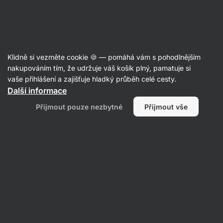
Aktin
Bez umělých sladidel
Klidně si vezměte cookie 🍪 — pomáhá vám s pohodlnějším
nakupováním tím, že udržuje váš košík plný, pamatuje si
vaše přihlášení a zajišťuje hladký průběh celé cesty.
Další informace
Přijmout pouze nezbytné
Přijmout vše
Potraviny
Sportovní
Doplňky stravy
výživa
Proteiny
Filtrovat
Produktů:
946
Řazení
:
Výchozí