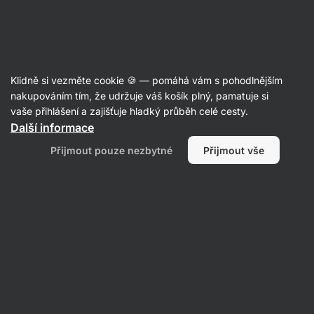
29:22:25
SUMMER SALE ⏰ Poslední šance ušetřit až 30 %
Skrýt
upozornění
Aktin
Klidně si vezměte cookie 🍪 — pomáhá vám s pohodlnějším
Proteinové tyčinky
nakupováním tím, že udržuje váš košík plný, pamatuje si
vaše přihlášení a zajišťuje hladký průběh celé cesty.
Vilgain
Double Trouble Protein Bar
⁠–⁠ dvouvrstvá
Další informace
tyčinka zalitá čokoládou, 29 % kvalitních
Přijmout pouze nezbytné
Přijmout vše
bílkovin, bez konzervantů a barviv
Přečíst 1366 recenzí
Zobrazit 44 dotazů
hodnocení
4904