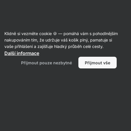
Aktin
Recepty
Klidně si vezměte cookie 🍪 — pomáhá vám s pohodlnějším
nakupováním tím, že udržuje váš košík plný, pamatuje si
Filtrovat
Řazení
:
Nejpopulárnější
2
vaše přihlášení a zajišťuje hladký průběh celé cesty.
Další informace
Vánoční
Přijmout pouze nezbytné
Přijmout vše
kakaová
roláda
s
tvarohem