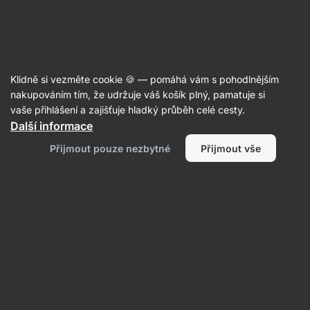
Aktin
Recepty
Klidně si vezměte cookie 🍪 — pomáhá vám s pohodlnějším
nakupováním tím, že udržuje váš košík plný, pamatuje si
Filtrovat
Řazení
:
Nejpopulárnější
2
vaše přihlášení a zajišťuje hladký průběh celé cesty.
Další informace
Jablečný
Přijmout pouze nezbytné
Přijmout vše
cheesecake
na
plech