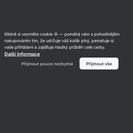
Aktin
Recepty
Klidně si vezměte cookie 🍪 — pomáhá vám s pohodlnějším
Tvarohový koláč s meruňkami a
nakupováním tím, že udržuje váš košík plný, pamatuje si
vaše přihlášení a zajišťuje hladký průběh celé cesty.
skořicovou drobenkou
Další informace
Tereza Fričová
Přijmout pouze nezbytné
Přijmout vše
60 min.
Sdílet
Komentáře
2
57
312