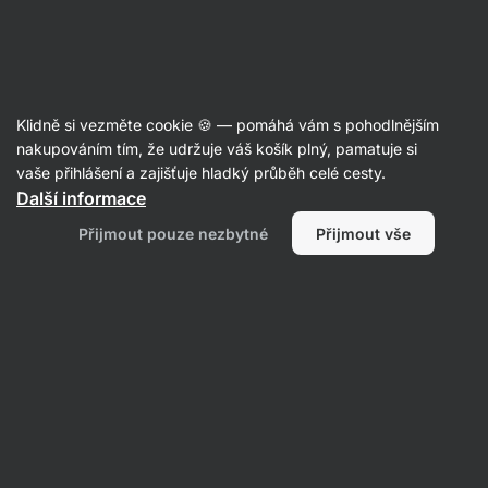
Aktin
Recepty
Klidně si vezměte cookie 🍪 — pomáhá vám s pohodlnějším
Kynutý meruňkový koláč s
nakupováním tím, že udržuje váš košík plný, pamatuje si
vaše přihlášení a zajišťuje hladký průběh celé cesty.
tvarohem
Další informace
Kristína Močková
Přijmout pouze nezbytné
Přijmout vše
120 min.
Sdílet
Komentáře
52
337