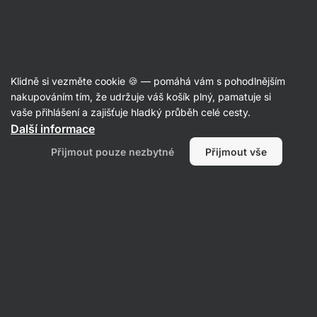
Aktin
Recepty
Klidně si vezměte cookie 🍪 — pomáhá vám s pohodlnějším
Zdravý borůvkový koláč s
nakupováním tím, že udržuje váš košík plný, pamatuje si
vaše přihlášení a zajišťuje hladký průběh celé cesty.
tvarohem
Další informace
Eliška Lossmannová
Přijmout pouze nezbytné
Přijmout vše
85 min.
Sdílet
Komentáře
4
67
387