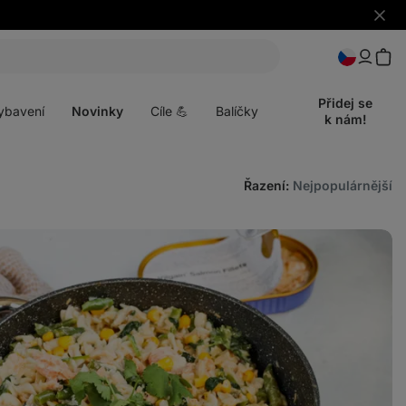
Skrýt
upozo
t
Otevřít
menu
Přidej se
ybavení
Novinky
Cíle 💪
Balíčky
k nám!
Řazení
:
Nejpopulárnější