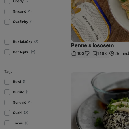
Obědy
(7)
Snídaně
(1)
Svačinky
(1)
Bez laktózy
(2)
Penne s lososem
Bez lepku
(2)
193
1463
25 min.
Tagy
Tuňákové
sushi
Bowl
(1)
kuličky
Burrito
(1)
Sendvič
(1)
Sushi
(2)
Tacos
(1)