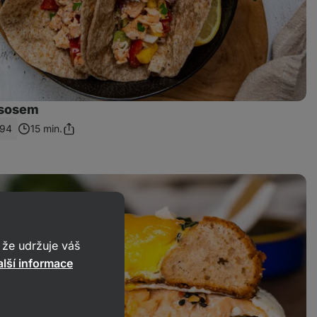
ososem
194
15 min.
Sdílet
odkaz
že udržuje váš
lší informace