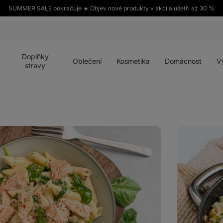
SUMMER SALE pokračuje ☀️ Objev nové produkty v akci a ušetři až 30 %
Otevřít
Otevřít
Otevřít
Otevřít
Otevří
menu
menu
menu
menu
menu
Doplňky
Oblečení
Kosmetika
Domácnost
V
stravy
Krémové
těstoviny
s
lososem