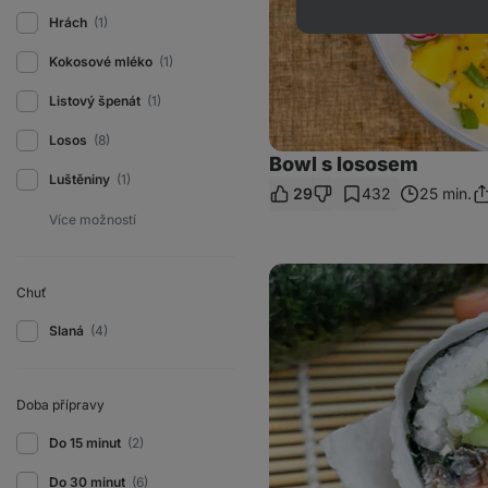
Hrách
(1)
Kokosové mléko
(1)
Listový špenát
(1)
Losos
(8)
Bowl s lososem
Luštěniny
(1)
29
432
25 min.
Sd
o
Sushi
Burrito
Chuť
Slaná
(4)
Doba přípravy
Do 15 minut
(2)
Do 30 minut
(6)