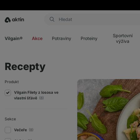
Aktin
Otevřít
Otevřít
Otevřít
Otevřít
menu
menu
menu
menu
Sportovní
Vilgain®
Akce
Potraviny
Proteiny
výživa
Recepty
Penne
Produkt
s
lososem
Vilgain Filety z lososa ve
vlastní šťávě
(8)
Sekce
Večeře
(8)