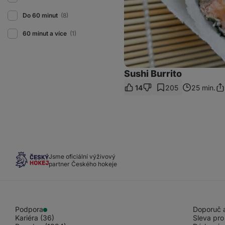
Do 60 minut
(8)
60 minut a více
(1)
Sushi Burrito
14
205
25 min.
Sdí
od
Jsme oficiální výživový
partner Českého hokeje
Podpora
Doporuč a
Kariéra (36)
Sleva pro