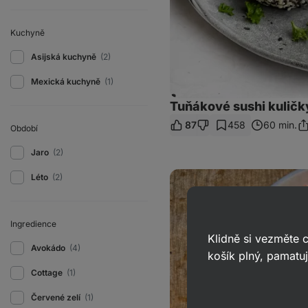
Kuchyně
Asijská kuchyně
(2)
Mexická kuchyně
(1)
Tuňákové sushi kuličk
87
458
60 min.
Období
Sd
od
Jaro
(2)
Bowl
Léto
(2)
s
lososem
Ingredience
Klidně si vezměte
Avokádo
(4)
košík plný, pamatuj
Cottage
(1)
Červené zelí
(1)