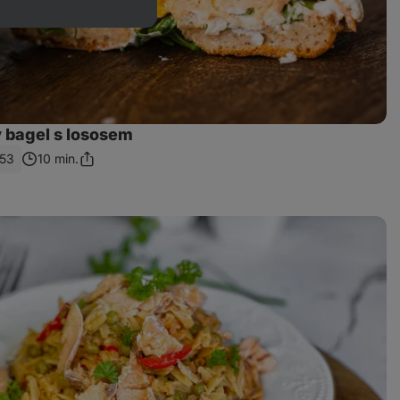
 bagel s lososem
53
10 min.
Sdílet
odkaz