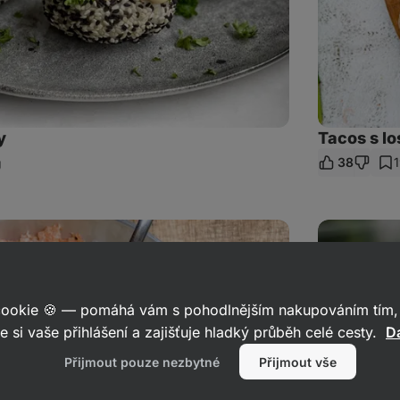
y
Tacos s l
38
ílet
kaz
Snídaňový
bagel
s
lososem
 cookie 🍪 — pomáhá vám s pohodlnějším nakupováním tím, 
e si vaše přihlášení a zajišťuje hladký průběh celé cesty.
Da
Přijmout pouze nezbytné
Přijmout vše