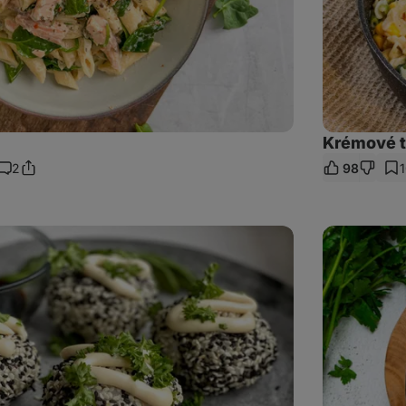
Krémové t
2
98
Sdílet
Komentáře
odkaz
Tacos
s
lososem