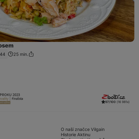
sosem
44
25 min.
Sdílet
odkaz
97/100
(16 981x)
O naší značce Vilgain
Historie Aktinu