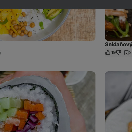
Snídaňový
19
2
ílet
dkaz
Orzo
s
lososem