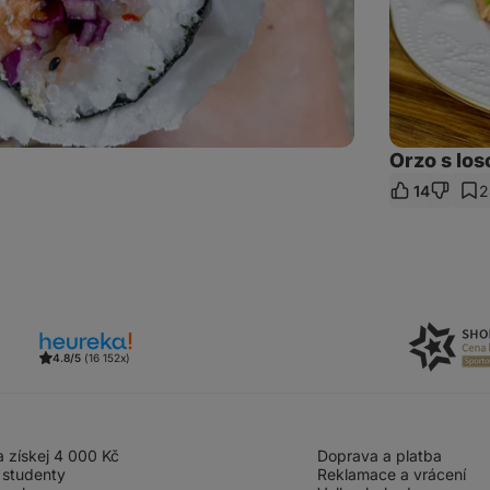
Orzo s lo
14
2
let
kaz
4.8/5
(16 152x)
 získej 4 000 Kč
Doprava a platba
 studenty
Reklamace a vrácení