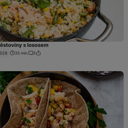
ěstoviny s lososem
1028
35 min.
3
Sdílet
Komentáře
odkaz