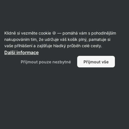
SUMMER SALE ☀️ Objev nové produkty v akci a ušetři až 30 %
Skrýt
upozornění
Aktin
Klidně si vezměte cookie 🍪 — pomáhá vám s pohodlnějším
Sušenky a cookies
nakupováním tím, že udržuje váš košík plný, pamatuje si
vaše přihlášení a zajišťuje hladký průběh celé cesty.
Vilgain
Cookies BIO
⁠–⁠ sušenka ke kávě nebo
Další informace
čaji, 100% přírodní ingredience, slazené medem
Přijmout pouze nezbytné
Přijmout vše
a třtinovým cukrem
Přečíst 184 recenzí
Zobrazit 2 dotazy
hodnocení
645