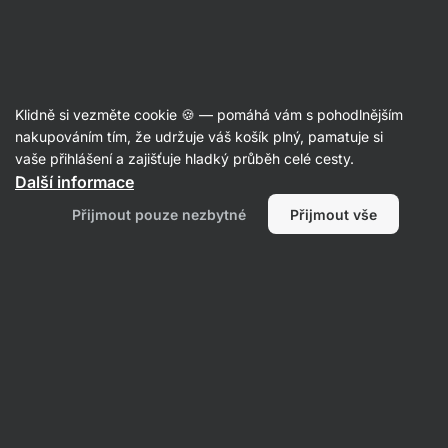
Aktin
Recepty
Klidně si vezměte cookie 🍪 — pomáhá vám s pohodlnějším
Domácí pečený čaj bez cukru
nakupováním tím, že udržuje váš košík plný, pamatuje si
vaše přihlášení a zajišťuje hladký průběh celé cesty.
Aktin redakce
Další informace
60 min.
Sdílet
Komentáře
8
86
Přijmout pouze nezbytné
Přijmout vše