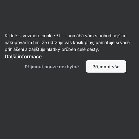
Aktin
Newsroom
Klidně si vezměte cookie 🍪 — pomáhá vám s pohodlnějším
Zájem veřejnosti o zdravé
nakupováním tím, že udržuje váš košík plný, pamatuje si vaše
potraviny roste, z pohledu
přihlášení a zajišťuje hladký průběh celé cesty.
Další informace
Aktinu meziročně o třetinu
Přijmout pouze nezbytné
Přijmout vše
Aktin redakce
09.03.2022
Sdílet