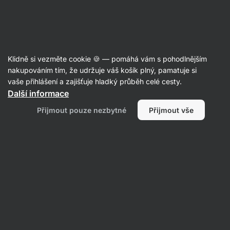
Aktin
Recepty
Klidně si vezměte cookie 🍪 — pomáhá vám s pohodlnějším
Čokoládový cheesecake
nakupováním tím, že udržuje váš košík plný, pamatuje si
vaše přihlášení a zajišťuje hladký průběh celé cesty.
Lea Půčková
Další informace
40 min.
Sdílet
Komentáře
32
484
Přijmout pouze nezbytné
Přijmout vše