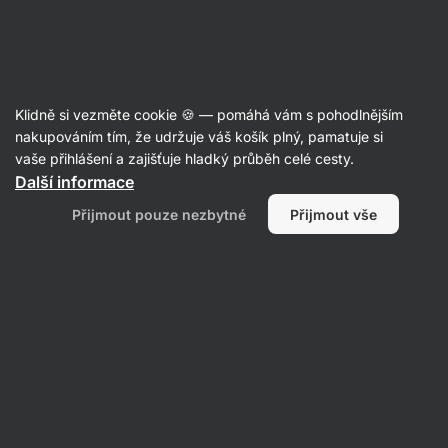
Aktin
Články
Klidně si vezměte cookie 🍪 — pomáhá vám s pohodlnějším
Indiánský běh: trénink vhodný i pro
nakupováním tím, že udržuje váš košík plný, pamatuje si
vaše přihlášení a zajišťuje hladký průběh celé cesty.
úplné začátečníky
Další informace
RNDr. Tomáš Novotný
22. 08. 2023
Přijmout pouze nezbytné
Přijmout vše
Sdílet
Komentáře
4
29