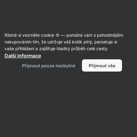
Aktin
Články
Klidně si vezměte cookie 🍪 — pomáhá vám s pohodlnějším
Tepová frekvence při běhu: jak
nakupováním tím, že udržuje váš košík plný, pamatuje si
vaše přihlášení a zajišťuje hladký průběh celé cesty.
podle ní naplánovat trénink?
Další informace
RNDr. Tomáš Novotný
15. 05. 2023
Přijmout pouze nezbytné
Přijmout vše
Sdílet
Komentáře
10
20