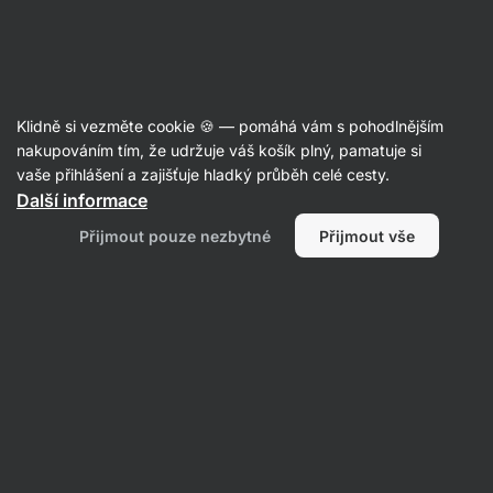
Aktin
Recepty
Klidně si vezměte cookie 🍪 — pomáhá vám s pohodlnějším
Pikantní sýrová pomazánka s
nakupováním tím, že udržuje váš košík plný, pamatuje si
vaše přihlášení a zajišťuje hladký průběh celé cesty.
česnekem
Další informace
Aktin redakce
Přijmout pouze nezbytné
Přijmout vše
10 min.
Sdílet
Komentáře
23
457