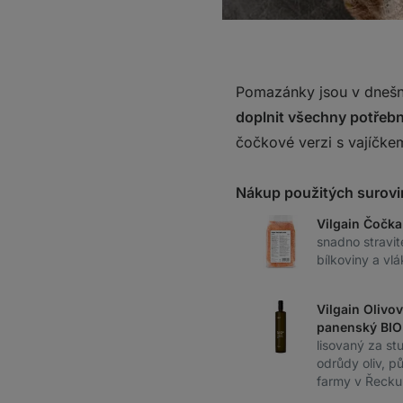
Pomazánky jsou v dnešn
doplnit všechny potřebn
čočkové verzi s vajíčkem
Nákup použitých surovi
Vilgain Čočka
snadno stravit
bílkoviny a v
Vilgain Olivov
panenský BIO
lisovaný za st
odrůdy oliv, 
farmy v Řecku