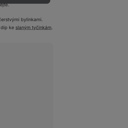
ejte.
rstvými bylinkami.
 dip ke
slaným tyčinkám
.