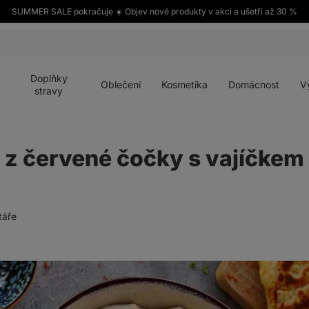
SUMMER SALE pokračuje ☀️ Objev nové produkty v akci a ušetři až 30 %
Otevřít
Otevřít
Otevřít
Otevřít
Otevří
menu
menu
menu
menu
menu
Doplňky
Oblečení
Kosmetika
Domácnost
V
stravy
z červené čočky s vajíčkem
táře