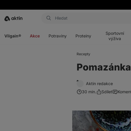
Aktin
Otevřít
Otevřít
Otevřít
Otevřít
menu
menu
menu
menu
Sportovní
Vilgain®
Akce
Potraviny
Proteiny
výživa
Recepty
Pomazánka 
Aktin redakce
30 min.
Sdílet
Komen