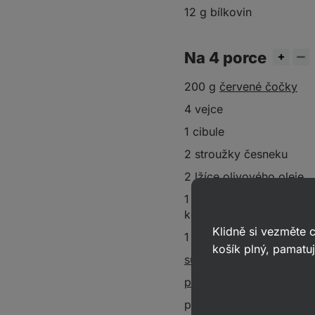
12 g bílkovin
Na 4 porce
200 g
červené čočky
4 vejce
1 cibule
2 stroužky česneku
2 lžíce
olivového oleje
1 čajová lžička sušenéh
koriandru
Klidně si vezměte
1 čajová lžička mleté pa
košík plný, pamatuj
sůl
pepř
petržel