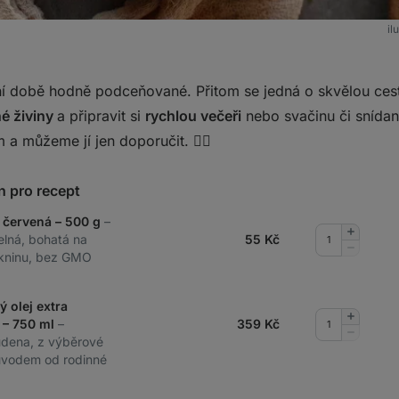
il
í době hodně podceňované. Přitom se jedná o skvělou ces
é živiny
a připravit si
rychlou večeři
nebo svačinu či snídan
 a můžeme jí jen doporučit. 👌🏻
n pro recept
 červená – 500 g
–
Přidat
elná, bohatá na
55
Kč
množství
Odebrat
lákninu, bez GMO
množství
ý olej extra
Přidat
 – 750 ml
–
359
Kč
množství
Odebrat
udena, z výběrové
množství
původem od rodinné