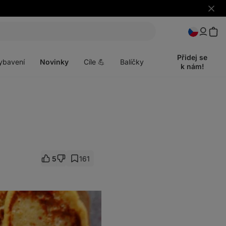
Skrýt
upozo
t
Otevřít
menu
Přidej se
ybavení
Novinky
Cíle 💪
Balíčky
k nám!
5
161