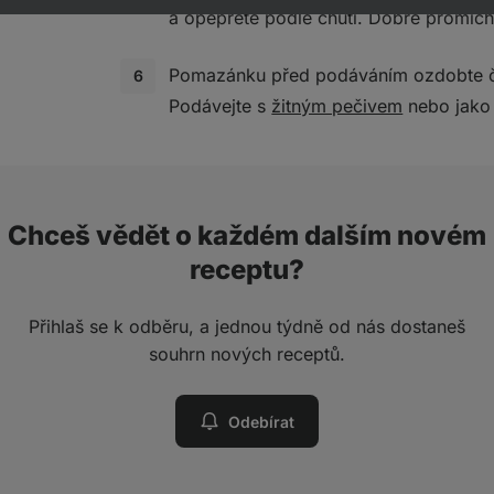
a opepřete podle chuti. Dobře promích
Pomazánku před podáváním ozdobte če
Podávejte s
žitným pečivem
nebo jako
Chceš vědět o každém dalším novém
receptu?
Přihlaš se k odběru, a jednou týdně od nás dostaneš
souhrn nových receptů.
Odebírat