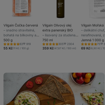
Vilgain Čočka červená
Vilgain Olivový olej
Vilgain Mořská 
⁠–⁠ snadno stravitelná,
extra panenský BIO
⁠–⁠ delikátní chuť
bohatá na bílkoviny a
⁠–⁠ lisovaný za studena,
nerafinovaná, z
vlákninu, bez GMO
500 g
z výběrové odrůdy oliv,
750 ml
chráněné oblast
Jemná 1 000 g
919
2304
83
305
75
původem od rodinné
Řecku
Hodnocení
Hodnocení
Hodnocení
Oblíbené
Oblíbené
Obl
4.9/5,
4.9/5,
4.9/5,
55 Kč
359 Kč
69 Kč
(11 Kč / 100 g)
(47,87 Kč / 100 ml)
(6,90 Kč / 1
farmy v Řecku
83
305
75
recenzí
recenzí
recenzí
Tuňáková
pomazánka
s
cottage
sýrem
a
vejci