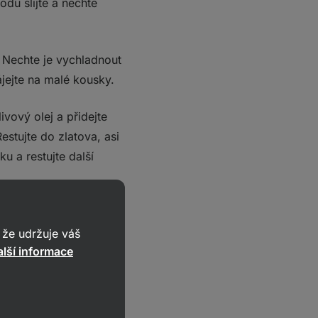
du slijte a nechte
. Nechte je vychladnout
jejte na malé kousky.
ivový olej a přidejte
estujte do zlatova, asi
ku a restujte další
uvařenou čočku
kem dohladka. Můžete
že udržuje váš
lší informace
je pro dosažení
ená vajíčka, osolte