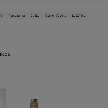
ře
Pomazánka
Čočka
Červená čočka
Luštěniny
akce