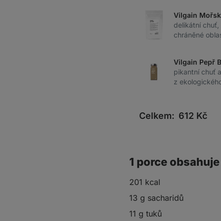
Vilgain Mořsk
delikátní chuť,
chráněné obla
Vilgain Pepř 
pikantní chuť 
z ekologickéh
Celkem:
612
Kč
1 porce obsahuje
201 kcal
13 g sacharidů
11 g tuků