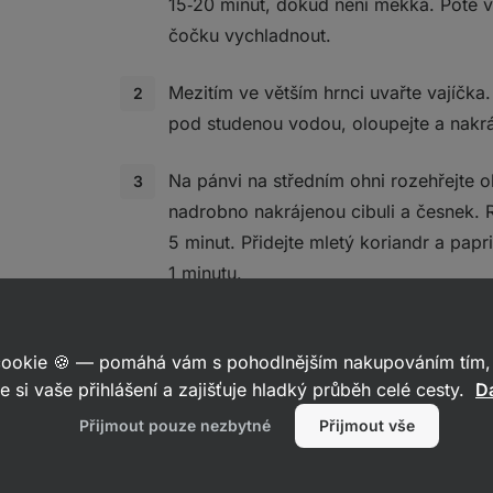
15‑20 minut, dokud není měkká. Poté vo
čočku vychladnout.
Mezitím ve větším hrnci uvařte vajíčka
pod studenou vodou, oloupejte a nakrá
Na pánvi na středním ohni rozehřejte ol
nadrobno nakrájenou cibuli a česnek. R
5 minut. Přidejte mletý koriandr a papri
1 minutu.
o
Pomocí ponorného mixéru rozmixujte 
společně s restovanou cibulí a česne
 cookie 🍪 — pomáhá vám s pohodlnějším nakupováním tím, 
priky
e si vaše přihlášení a zajišťuje hladký průběh celé cesty.
Da
přidat trochu vody nebo olivového ole
požadované krémovější konzistence.
Přijmout pouze nezbytné
Přijmout vše
Přeneste směs do mísy, přidejte nakráj