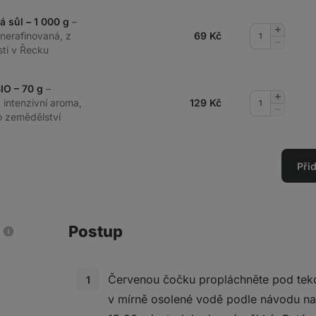
á sůl – 1 000 g
–
Přidat
 nerafinovaná, z
69
Kč
množství
Odebrat
sti v Řecku
množství
BIO – 70 g
–
Přidat
a intenzivní aroma,
129
Kč
množství
Odebrat
o zemědělství
množství
Při
Postup
Červenou čočku propláchněte pod teko
v mírně osolené vodě podle návodu na 