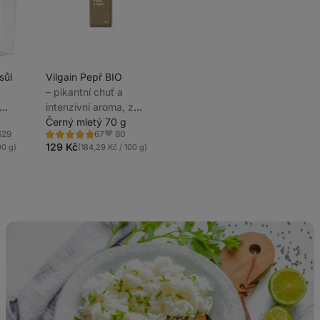
sůl
Vilgain Pepř BIO
,
⁠–⁠ pikantní chuť a
intenzivní aroma, z
i v
ekologického
Černý mletý 70 g
629
80
67
zemědělství
Hodnocení
íbené
Oblíbené
5.0/5,
129 Kč
00 g)
(184,29 Kč / 100 g)
67
recenzí
Kari
z
černé
čočky
beluga