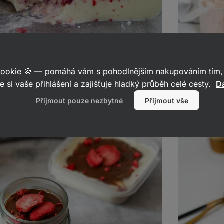
 cookie 🍪 — pomáhá vám s pohodlnějším nakupováním tím, 
s s bílou čokoládou
Svačiny s
e si vaše přihlášení a zajišťuje hladký průběh celé cesty.
Da
Oats s čok
ílet
68
kaz
Přijmout pouze nezbytné
Přijmout vše
Overnight
oats
se
slaným
karamelem