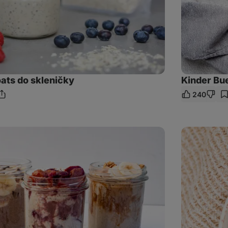
ats do skleničky
Kinder Bu
240
dílet
odkaz
Tiramisu
overnight
oats