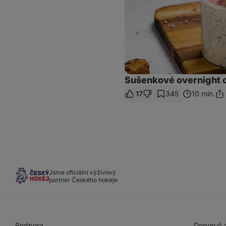
Sušenkové overnight 
17
345
10 min.
Sdí
od
Jsme oficiální výživový
partner Českého hokeje
Podpora
Doporuč a