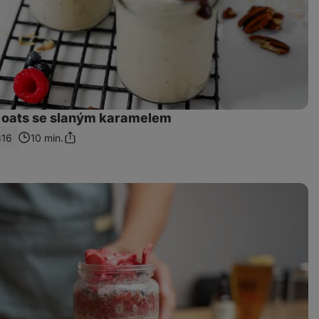
 oats se slaným karamelem
316
10 min.
Sdílet
odkaz