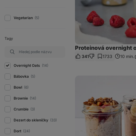
Vegetarian
(5)
Tagy
Proteinová overnight o
341
1733
10 min.
S
Overnight Oats
(14)
Bábovka
(5)
Snídaně
do
skleničky
Bowl
(6)
–
podzimní
Brownie
(14)
overnight
oats
Crumble
(3)
4x
jinak
Dezert do skleničky
(33)
Dort
(24)