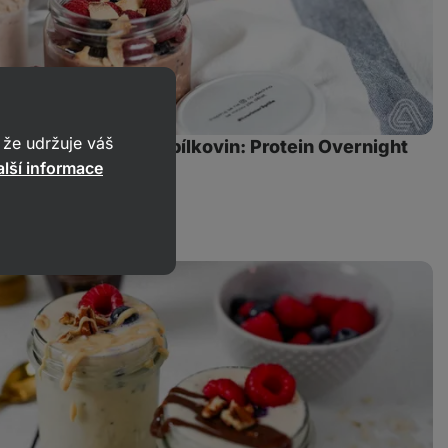
že udržuje váš
 vysokým obsahem bílkovin: Protein Overnight
lší informace
oládovou příchutí
438
10 min.
Sdílet
odkaz