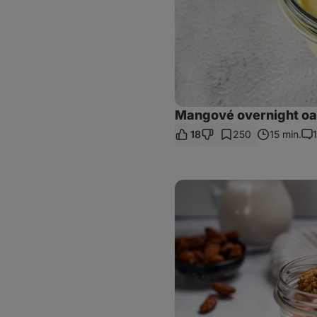
Mangové overnight oat
18
250
15 min.
1
Ko
Sušenkové
overnight
oats