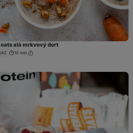
 oats alá mrkvový dort
542
10 min.
Sdílet
odkaz