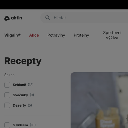
Aktin
Otevřít
Otevřít
Otevřít
Otevřít
menu
menu
menu
menu
Sportovní
Vilgain®
Akce
Potraviny
Proteiny
výživa
Recepty
Proteinová
Sekce
overnight
oats
Snídaně
(13)
do
skleničky
Svačinky
(9)
Dezerty
(5)
S videem
(10)