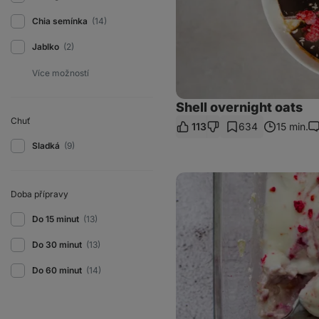
Chia semínka
(14)
Jablko
(2)
Shell overnight oats
Chuť
113
634
15 min.
Ko
Sladká
(9)
Malinové
overnight
Doba přípravy
oats
s
Do 15 minut
(13)
bílou
čokoládou
Do 30 minut
(13)
Do 60 minut
(14)