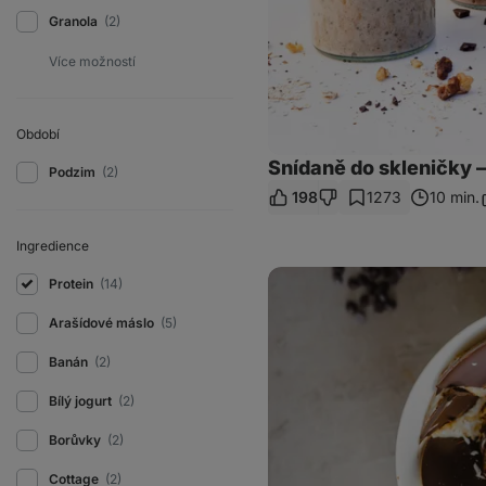
Granola
(2)
Období
Snídaně do skleničky –
Podzim
(2)
198
1273
10 min.
S
Ingredience
Shell
Protein
(14)
overnight
oats
Arašídové máslo
(5)
Banán
(2)
Bílý jogurt
(2)
Borůvky
(2)
Cottage
(2)