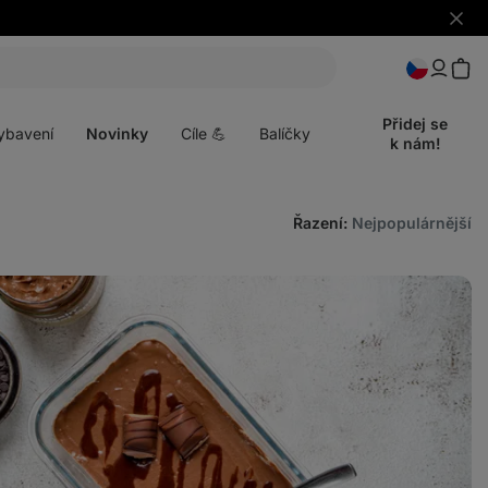
Skrýt
upozo
t
Otevřít
menu
Přidej se
ybavení
Novinky
Cíle 💪
Balíčky
k nám!
Řazení
:
Nejpopulárnější