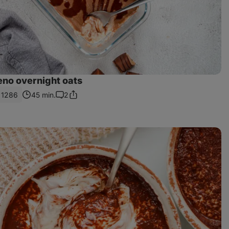
eno overnight oats
1286
45 min.
2
Sdílet
Komentáře
odkaz