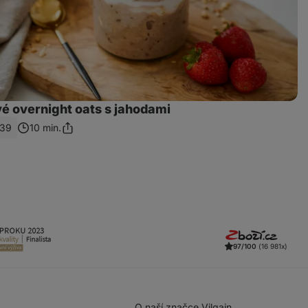
é overnight oats s jahodami
39
10 min.
Sdílet
odkaz
97/100
(16 981x)
O naší značce Vilgain