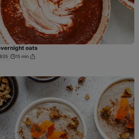
overnight oats
935
15 min.
Sdílet
odkaz