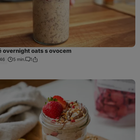
é overnight oats s ovocem
46
5 min.
1
Sdílet
Komentáře
odkaz