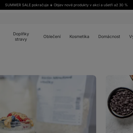
SUMMER SALE pokračuje ☀️ Objev nové produkty v akci a ušetři až 30 %
Otevřít
Otevřít
Otevřít
Otevřít
Otevří
menu
menu
menu
menu
menu
Doplňky
Oblečení
Kosmetika
Domácnost
V
stravy
Kinder
Bueno
overnight
oats