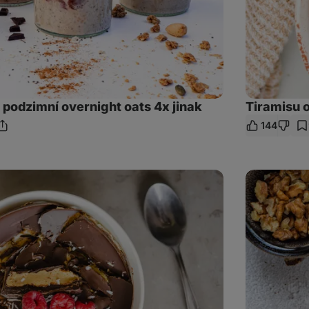
 podzimní overnight oats 4x jinak
Tiramisu 
144
dílet
odkaz
Overnight
oats
alá
mrkvový
dort