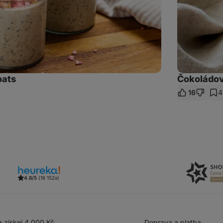
oats
Čokoládov
16
4
let
kaz
4.8/5
(16 152x)
 získej 4 000 Kč
Doprava a platba