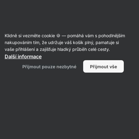
28:48:40
SUMMER SALE ⏰ Poslední šance ušetřit až 30 %
Skrýt
upozornění
Aktin
Klidně si vezměte cookie 🍪 — pomáhá vám s pohodlnějším
Rostlinné pomazánky
nakupováním tím, že udržuje váš košík plný, pamatuje si
vaše přihlášení a zajišťuje hladký průběh celé cesty.
Vilgain
Hummus
⁠–⁠ cizrnová pomazánka
Další informace
s olivovým olejem a tahini, 100% přírodní složení
Přijmout pouze nezbytné
Přijmout vše
bez umělých aditiv, krémová textura a jemná
chuť
Přečíst 112 recenzí
Zobrazit 3 dotazy
hodnocení
375