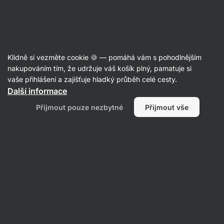
Aktin
Články
Klidně si vezměte cookie 🍪 — pomáhá vám s pohodlnějším
Boj proti akné v dospělosti: proč se
nakupováním tím, že udržuje váš košík plný, pamatuje si
vaše přihlášení a zajišťuje hladký průběh celé cesty.
tvoří a na koho se obrátit?
Další informace
Bc. Karolína Šimečková
01. 12. 2023
Přijmout pouze nezbytné
Přijmout vše
ověřil/a
Mgr. Kristýna Kovářová a PhDr. Barbora
Matějčková
Sdílet
Komentáře
2
2
9