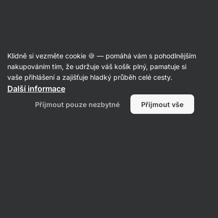
Aktin
Články
Klidně si vezměte cookie 🍪 — pomáhá vám s pohodlnějším
Cviky na bederní páteř pro uvolnění
nakupováním tím, že udržuje váš košík plný, pamatuje si
vaše přihlášení a zajišťuje hladký průběh celé cesty.
i posílení
Další informace
Bc. Karolína Šimečková
20. 10. 2022
Přijmout pouze nezbytné
Přijmout vše
Sdílet
Komentáře
2
19
53