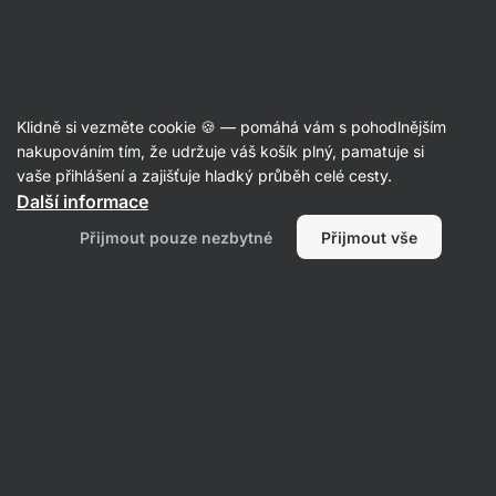
Aktin
Recepty
Klidně si vezměte cookie 🍪 — pomáhá vám s pohodlnějším
Domácí kuřecí gyros
nakupováním tím, že udržuje váš košík plný, pamatuje si
vaše přihlášení a zajišťuje hladký průběh celé cesty.
Šárka Chynová
Další informace
70 min.
Sdílet
Komentáře
68
944
Přijmout pouze nezbytné
Přijmout vše