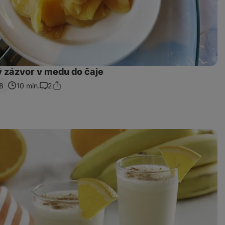
 zázvor v medu do čaje
8
10 min.
2
Sdílet
Komentáře
odkaz