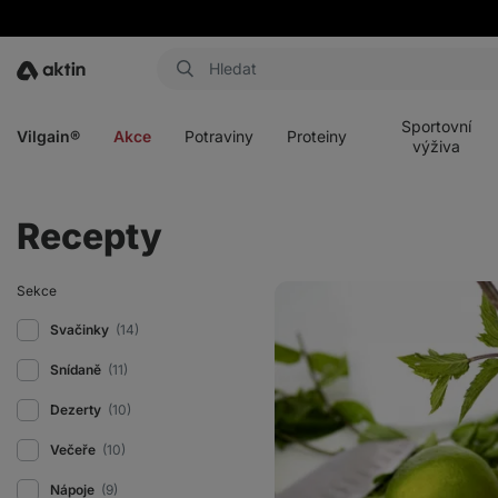
Aktin
Otevřít
Otevřít
Otevřít
Otevřít
menu
menu
menu
menu
Sportovní
Vilgain®
Akce
Potraviny
Proteiny
výživa
Recepty
Nealko
Sekce
Mojito
Svačinky
(14)
Snídaně
(11)
Dezerty
(10)
Večeře
(10)
Nápoje
(9)