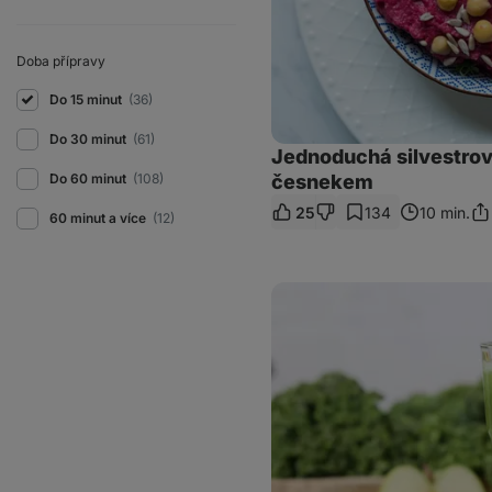
Doba přípravy
Do 15 minut
(36)
Do 30 minut
(61)
Jednoduchá silvestr
Do 60 minut
(108)
česnekem
25
134
10 min.
60 minut a více
(12)
Sdí
od
Jak
porazit
angínu:
Zázvorové
smoothie
nabité
vitamíny