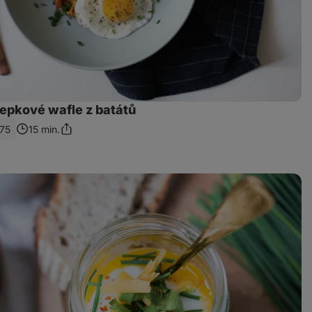
lepkové wafle z batátů
75
15 min.
Sdílet
odkaz