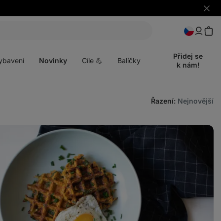
Skrýt
upozo
t
Otevřít
menu
Přidej se
ybavení
Novinky
Cíle 💪
Balíčky
k nám!
Řazení
:
Nejnovější