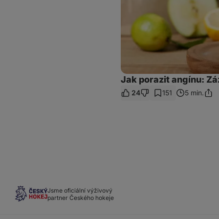
Jak porazit angínu: Z
24
151
5 min.
Sdíle
odk
Jsme oficiální výživový
partner Českého hokeje