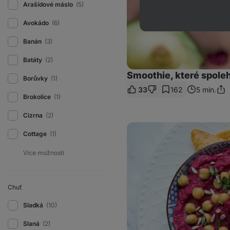
Arašídové máslo
(5)
Avokádo
(6)
Banán
(3)
Batáty
(2)
Smoothie, které spoleh
Borůvky
(1)
33
162
5 min.
Sdíl
Brokolice
(1)
odk
Cizrna
(2)
Jednoduchá
Cottage
(1)
silvestrovská
mňamka:
Řepový
hummus
s
česnekem
Chuť
Sladká
(10)
Slaná
(2)