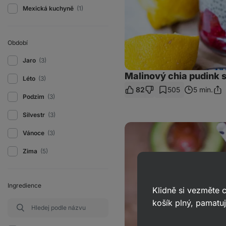
Mexická kuchyně
(1)
Období
Jaro
(3)
Malinový chia pudink
Léto
(3)
82
505
5 min.
Sdíl
Podzim
(3)
odk
Silvestr
(3)
Smoothie,
Vánoce
(3)
které
spolehlivě
zažene
Zima
(5)
hlad
Ingredience
Klidně si vezměte
košík plný, pamatuj