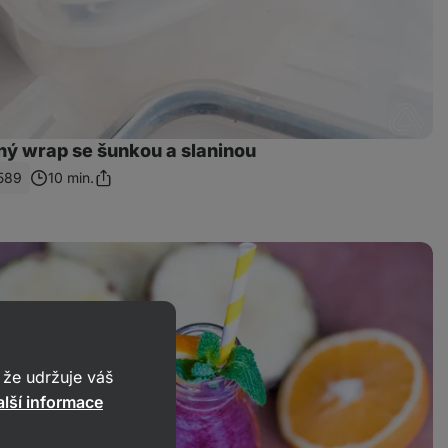
ý wrap se šunkou a slaninou
589
10 min.
Sdílet
odkaz
že udržuje váš
lší informace