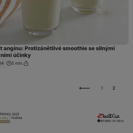
t angínu: Protizánětlivé smoothie se silnými
čními účinky
04
5 min.
Sdílet
odkaz
1
2
97/100
(16 981x)