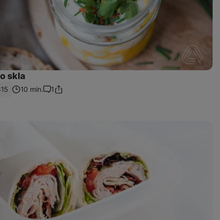
do skla
315
10 min.
1
Sdílet
Komentáře
odkaz