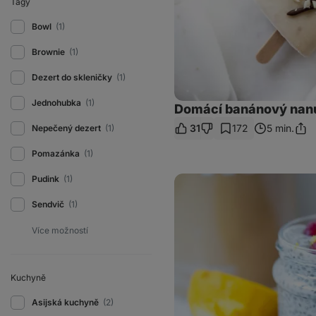
Tagy
Bowl
(1)
Brownie
(1)
Dezert do skleničky
(1)
Jednohubka
(1)
Domácí banánový nanu
31
172
5 min.
Nepečený dezert
(1)
Sdíle
odk
Pomazánka
(1)
Malinový
Pudink
(1)
chia
pudink
Sendvič
(1)
s
kokosovým
mlékem
Kuchyně
Asijská kuchyně
(2)