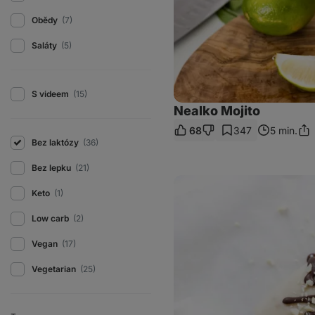
Obědy
(7)
Saláty
(5)
S videem
(15)
Nealko Mojito
68
347
5 min.
Sdíl
Bez laktózy
(36)
odk
Bez lepku
(21)
Domácí
banánový
Keto
(1)
nanuk
s
Low carb
(2)
čokoládou
Vegan
(17)
Vegetarian
(25)