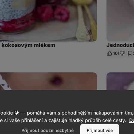
 s kokosovým mlékem
Jednoduch
101
et
az
Smoothie
nabité
vitamíny,
které
tě
postaví
na
nohy
 cookie 🍪 — pomáhá vám s pohodlnějším nakupováním tím, 
e si vaše přihlášení a zajišťuje hladký průběh celé cesty.
Da
Přijmout pouze nezbytné
Přijmout vše