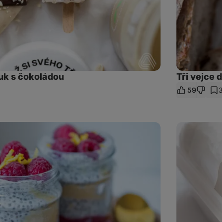
k s čokoládou
Tři vejce 
59
t
az
Jednoduchý
wrap
se
šunkou
a
slaninou