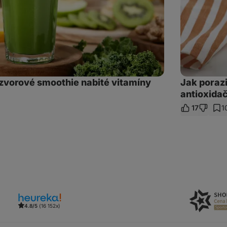
ázvorové smoothie nabité vitamíny
Jak porazi
antioxida
t
17
1
az
4.8/5
(16 152x)