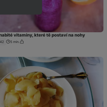
abité vitamíny, které tě postaví na nohy
142
5 min.
Sdílet
odkaz