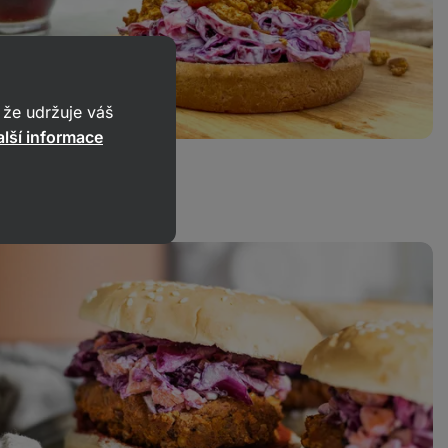
že udržuje váš
lší informace
trhaným tofu
366
30 min.
2
Sdílet
Komentáře
odkaz