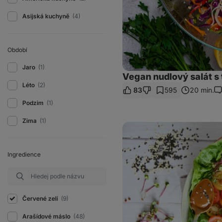
Asijská kuchyně
(4)
Období
Jaro
(1)
Vegan nudlový salát s 
Léto
(2)
83
595
20 min.
Ko
Podzim
(1)
Zima
(1)
Vegan
Buddha
Bowl
s
Ingredience
arašídovou
zálivkou
Červené zelí
(9)
Arašídové máslo
(48)