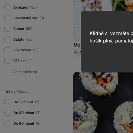
Avokádo
(30)
Balkánský sýr
(8)
Banán
(56)
Klidně si vezměte
Batáty
(22)
košík plný, pamatuj
Vegan Buddha Bowl s 
Bílé fazole
(3)
71
491
30 min.
Sdí
od
Bílé zelí
(2)
Quinoa
sushi
Doba přípravy
Do 15 minut
(2)
Do 30 minut
(7)
Do 60 minut
(9)