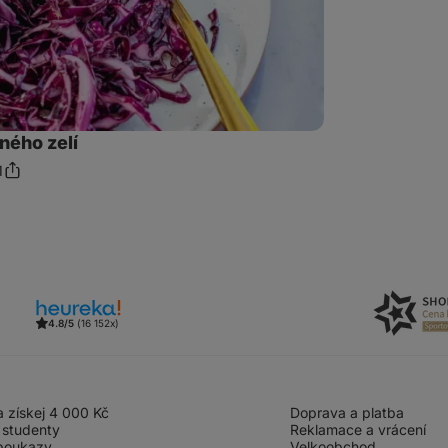
ného zelí
1
Sdílet
mentáře
odkaz
4.8/5
(16 152x)
 získej 4 000 Kč
Doprava a platba
 studenty
Reklamace a vrácení
poukazy
Velkoobchod