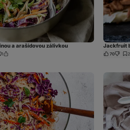
inou a arašídovou zálivkou
Jackfruit
1
70
2
Sdílet
omentáře
odkaz
Zimní
salát,
který
zasytí