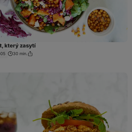
t, který zasytí
505
30 min.
Sdílet
odkaz