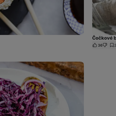
Čočkové 
36
let
kaz