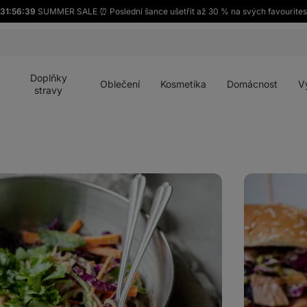
31:56:37
SUMMER SALE ⏰ Poslední šance ušetřit až 30 % na svých favourites
Otevřít
Otevřít
Otevřít
Otevřít
Otevří
menu
menu
menu
menu
menu
Doplňky
Oblečení
Kosmetika
Domácnost
V
stravy
Jackfruit
burger:
veganský
burger
s
trhaným
"masem"