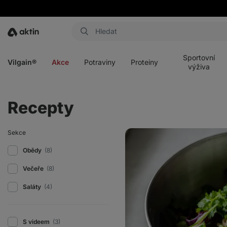
Aktin
Otevřít
Otevřít
Otevřít
Otevřít
menu
menu
menu
menu
Sportovní
Vilgain®
Akce
Potraviny
Proteiny
výživa
Recepty
Nudlový
Sekce
salát
se
Obědy
(8)
zeleninou
a
Večeře
(8)
arašídovou
zálivkou
Saláty
(4)
S videem
(3)