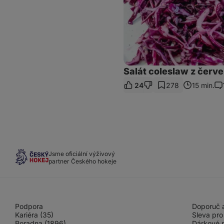
Salát coleslaw z červe
24
278
15 min.
Ko
Jsme oficiální výživový
partner Českého hokeje
Podpora
Doporuč a
Kariéra (35)
Sleva pro
Poradna (1896)
Dárkové 