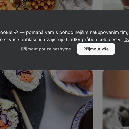
 cookie 🍪 — pomáhá vám s pohodlnějším nakupováním tím, 
e si vaše přihlášení a zajišťuje hladký průběh celé cesty.
Da
arašídovou zálivkou
Burger s 
Přijmout pouze nezbytné
Přijmout vše
50
let
kaz
Čočkové
burgery