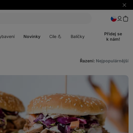
Skrýt
upozo
t
Otevřít
menu
Přidej se
ybavení
Novinky
Cíle 💪
Balíčky
k nám!
Řazení
:
Nejpopulárnější