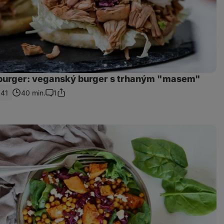
 burger: veganský burger s trhaným "masem"
41
40 min.
1
Sdílet
Komentáře
odkaz