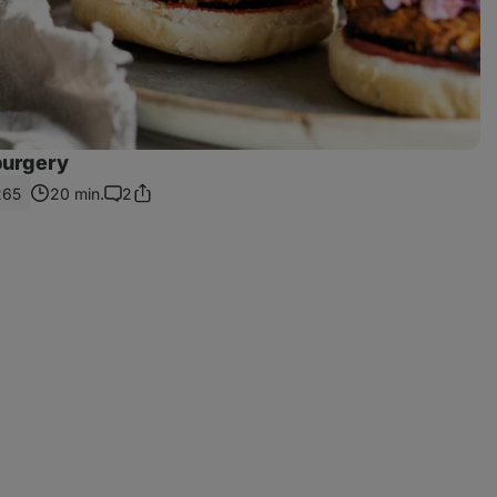
burgery
265
20 min.
2
Sdílet
Komentáře
odkaz