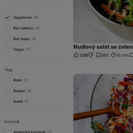
Vegetarian
(9)
Bez laktózy
(3)
Bez lepku
(3)
Nudlový salát se zelen
Vegan
(7)
206
881
10 min.
K
Tagy
Vegan
Bowl
(1)
nudlový
salát
s
Burger
(3)
tofu
Sushi
(1)
Kuchyně
Americká kuchyně
(2)