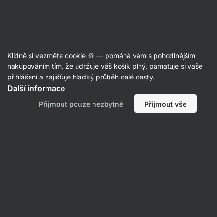
Aktin
Newsroom
Klidně si vezměte cookie 🍪 — pomáhá vám s pohodlnějším
Vyjádření společnosti
nakupováním tím, že udržuje váš košík plný, pamatuje si vaše
Vilgain k výsledkům
přihlášení a zajišťuje hladký průběh celé cesty.
Další informace
testování lyofilizovaných
Přijmout pouze nezbytné
Přijmout vše
jahod
Michal Hubík
20.11.2024
Sdílet