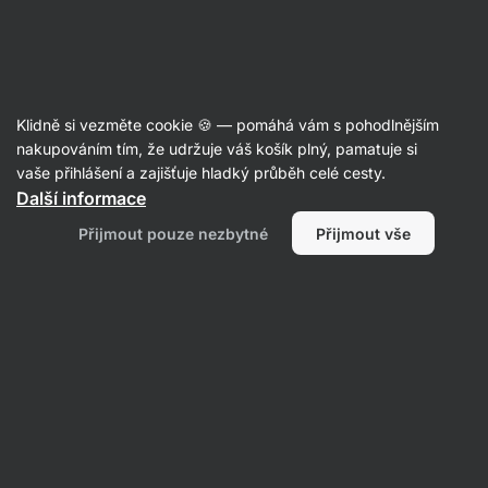
Aktin
Články
Klidně si vezměte cookie 🍪 — pomáhá vám s pohodlnějším
Výzkumem ověřené přírodní látky
nakupováním tím, že udržuje váš košík plný, pamatuje si
vaše přihlášení a zajišťuje hladký průběh celé cesty.
proti úzkosti
Další informace
Mgr. Kristýna Kovářová
05. 12. 2024
Přijmout pouze nezbytné
Přijmout vše
ověřil/a
PhDr. Barbora Matějčková
Sdílet
Komentáře
5
13